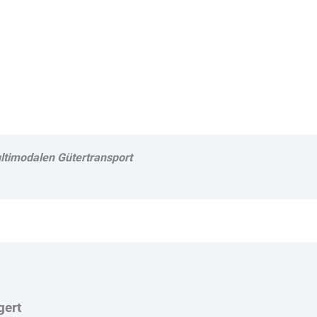
ultimodalen Gütertransport
gert