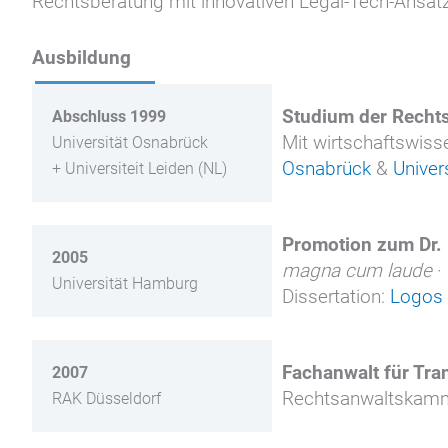
Rechtsberatung mit innovativen Legal-Tech-Ansätz
Ausbildung
Studium der Recht
Abschluss 1999
Mit wirtschaftswiss
Universität Osnabrück
Osnabrück
&
Univer
+ Universiteit Leiden (NL)
Promotion zum Dr. i
2005
magna cum laude
·
Universität Hamburg
Dissertation:
Logos 
Fachanwalt für Tra
2007
Rechtsanwaltskamm
RAK Düsseldorf