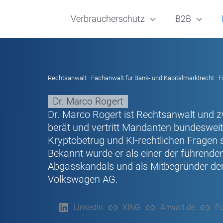
Verbraucherschutz
B2B
Rechtsanwalt · Fachanwalt für Bank- und Kapitalmarktrecht · F
Dr. Marco Rogert
Dr. Marco Rogert ist Rechtsanwalt und z
berät und vertritt Mandanten bundesweit
Kryptobetrug und KI-rechtlichen Fragen 
Bekannt wurde er als einer der führende
Abgasskandals und als Mitbegründer der
Volkswagen AG.
LinkedIn
XING
Anwalt.de
Fo