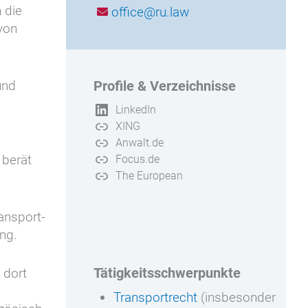
 die
office@ru.law
von
und
Profile & Verzeichnisse
LinkedIn
XING
Anwalt.de
 berät
Focus.de
The European
ansport-
ng.
Tätigkeitsschwerpunkte
 dort
Transportrecht
(insbesonder