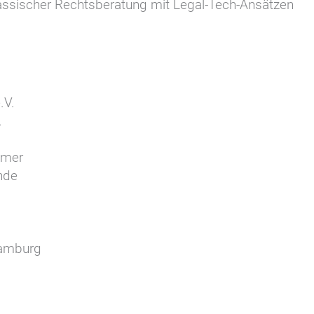
lassischer Rechtsberatung mit Legal-Tech-Ansätzen
.V.
.
mmer
nde
 Hamburg