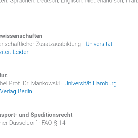
en. Sprachen: Deutsch, Englisch, Niederländisch, Fra
swissenschaften
enschaftlicher Zusatzausbildung ·
Universität
siteit Leiden
ur.
 bei Prof. Dr. Mankowski ·
Universität Hamburg
Verlag Berlin
nsport- und Speditionsrecht
er Düsseldorf · FAO § 14