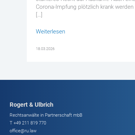
Corona-Impfung plötzlich krank werden
[…]
Weiterlesen
18.03.2026
Rogert & Ulbrich
Rechtsanwälte in Partnerschaft mbB
T
+49 211 819 770
office@ru.law