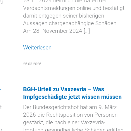
g.
28.11.2024 heimlich die Daten der
Verdachtsmeldungen online und bestätigt
damit entgegen seiner bisherigen
Aussagen chargenabhängige Schäden
Am 28. November 2024 […]
Weiterlesen
25.03.2026
–
BGH-Urteil zu Vaxzevria – Was
Impfgeschädigte jetzt wissen müssen
t
Der Bundesgerichtshof hat am 9. März
2026 die Rechtsposition von Personen
gestärkt, die nach einer Vaxzevria-
r
Impfung gesundheitliche Schäden erlitten