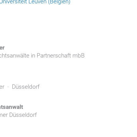
Universiteit Leuven (Belgien)
er
chtsanwälte in Partnerschaft mbB
ner · Düsseldorf
htsanwalt
er Düsseldorf