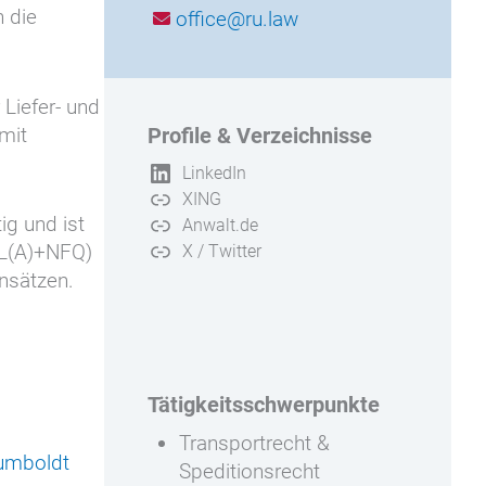
n die
office@ru.law
Liefer- und
mit
Profile & Verzeichnisse
LinkedIn
XING
ig und ist
Anwalt.de
PPL(A)+NFQ)
X / Twitter
nsätzen.
Tätigkeitsschwerpunkte
Transportrecht &
umboldt
Speditionsrecht