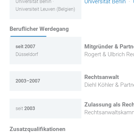
Universität Berlin
·
Universität Berlin ·
Universiteit Leuven (Belgien)
Beruflicher Werdegang
Mitgründer & Partn
seit 2007
Rogert & Ulbrich Re
Düsseldorf
Rechtsanwalt
2003–2007
Diehl Köhler & Part
Zulassung als Rec
seit
2003
Rechtsanwaltskamm
Zusatzqualifikationen