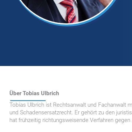
Über Tobias Ulbrich
Tobias Ulbrich ist Rechtsanwalt und Fachanwalt mi
und Schadensersatzrecht. Er gehört zu den juristi
hat frühzeitig richtungsweisende Verfahren gegen 