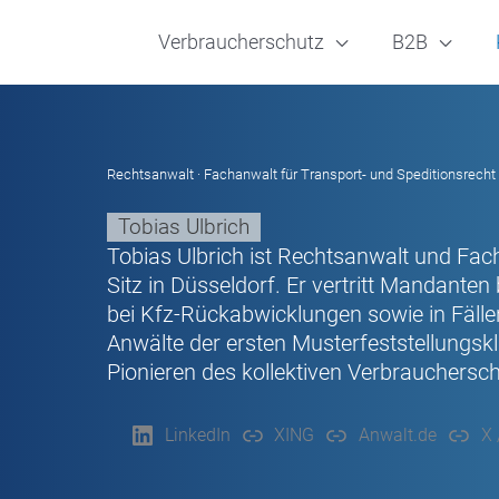
Verbraucherschutz
B2B
Rechtsanwalt · Fachanwalt für Transport- und Speditionsrecht
Tobias Ulbrich
Tobias Ulbrich ist Rechtsanwalt und Fac
Sitz in Düsseldorf. Er vertritt Mandanten 
bei Kfz-Rückabwicklungen sowie in Fälle
Anwälte der ersten Musterfeststellungsk
Pionieren des kollektiven Verbrauchersc
LinkedIn
XING
Anwalt.de
X 