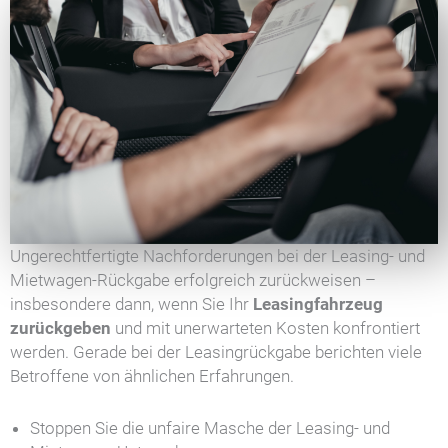
Ungerechtfertigte Nachforderungen bei der Leasing- und
Mietwagen-Rückgabe erfolgreich zurückweisen –
insbesondere dann, wenn Sie Ihr
Leasingfahrzeug
zurückgeben
und mit unerwarteten Kosten konfrontiert
werden. Gerade bei der Leasingrückgabe berichten viele
Betroffene von ähnlichen Erfahrungen.
Stoppen Sie die unfaire Masche der Leasing- und