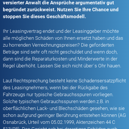
versierter Anwalt die Ansprüche argumentativ gut
begründet zurückweist. Nutzen Sie Ihre Chance und
stoppen Sie dieses Geschäftsmodell.
Ihr Leasingvertrag endet und der Leasinggeber möchte
alle möglichen Schäden von Ihnen ersetzt haben und das
zu horrenden Verrechnungspreisen? Die geforderten
Beträge sind sehr oft nicht geschuldet und wenn doch,
dann sind die Reparaturkosten und Minderwerte in der
Regel überhöht. Lassen Sie sich nicht über´s Ohr hauen.
Laut Rechtsprechung besteht keine Schadensersatzpflicht
des Leasingnehmers, wenn bei der Rückgabe des
Fahrzeugs nur typische Gebrauchsspuren vorliegen.
Solche typischen Gebrauchsspuren werden z.B. in
oberflächlichen Lack- und Blechschäden gesehen, wie sie
schon aufgrund geringer Berührung entstehen können (AG
Osnabrück, Urteil vom 05.02.1999, Aktenzeichen 44 C
513/98). Das Gericht sah bei derartigen Schäden auch