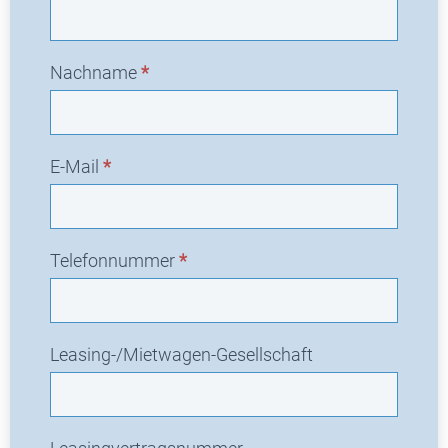
e
u
a
Nachname
*
n
f
r
a
E-Mail
*
g
e
Telefonnummer
*
Leasing-/Mietwagen-Gesellschaft