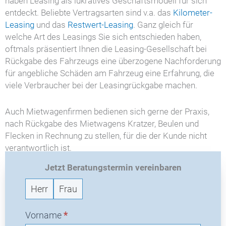
haben Leasing als lukratives Geschäftsmodell für sich
entdeckt. Beliebte Vertragsarten sind v.a. das
Kilometer-
Leasing
und das
Restwert-Leasing
. Ganz gleich für
welche Art des Leasings Sie sich entschieden haben,
oftmals präsentiert Ihnen die Leasing-Gesellschaft bei
Rückgabe des Fahrzeugs eine überzogene Nachforderung
für angebliche Schäden am Fahrzeug eine Erfahrung, die
viele Verbraucher bei der Leasingrückgabe machen.
Auch Mietwagenfirmen bedienen sich gerne der Praxis,
nach Rückgabe des Mietwagens Kratzer, Beulen und
Flecken in Rechnung zu stellen, für die der Kunde nicht
verantwortlich ist.
Jetzt Beratungstermin vereinbaren
Mit Hilfe unserer Erfahrung weisen Sie die
L
Nachzahlungsforderung der Leasing- & Mietwagen-
Herr
Frau
R
Gesellschaft erfolgreich zurück. Stoppen Sie dieses
-
unfaire Geschäftsmodell. Wir zeigen Ihnen, wie das geht
Vorname
*
N
und unterstützen Sie umfassend.