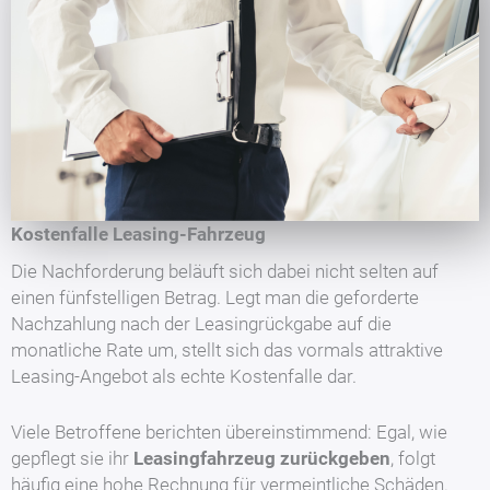
Kostenfalle Leasing-Fahrzeug
Die Nachforderung beläuft sich dabei nicht selten auf
einen fünfstelligen Betrag. Legt man die geforderte
Nachzahlung nach der Leasingrückgabe auf die
monatliche Rate um, stellt sich das vormals attraktive
Leasing-Angebot als echte Kostenfalle dar.
Viele Betroffene berichten übereinstimmend: Egal, wie
gepflegt sie ihr
Leasingfahrzeug zurückgeben
, folgt
häufig eine hohe Rechnung für vermeintliche Schäden.