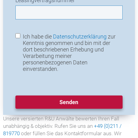
Leasingvertragsnummer
Ich habe die
Datenschutzerklärung
zur
Kenntnis genommen und bin mit der
dort beschriebenen Erhebung und
Verarbeitung meiner
personenbezogenen Daten
einverstanden.
Senden
Unsere versierten R&U Anwälte bewerten Ihren Fall
unabhängig & objektiv. Rufen Sie uns an
+49 (0)211 /
819770
oder füllen Sie das Kontaktformular aus. Wir