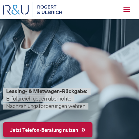
Zum
Hau
Inhalt
springen
Leasing- & Mietwagen-Rückgabe:
Erfolgreich gegen überhöhte
Nachzahlungsforderungen wehren
Jetzt Telefon-Beratung nutzen