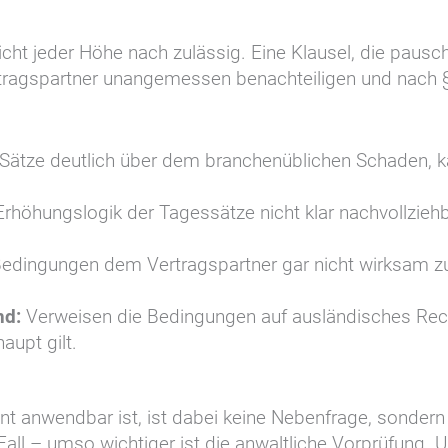
ht jeder Höhe nach zulässig. Eine Klausel, die paus
ertragspartner unangemessen benachteiligen und nach
 Sätze deutlich über dem branchenüblichen Schaden,
rhöhungslogik der Tagessätze nicht klar nachvollzieh
edingungen dem Vertragspartner gar nicht wirksam zu
nd:
Verweisen die Bedingungen auf ausländisches Recht
aupt gilt.
anwendbar ist, ist dabei keine Nebenfrage, sondern 
Fall – umso wichtiger ist die anwaltliche Vorprüfung. 