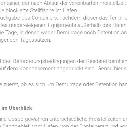
ontainer, der nach Ablauf der vereinbarten Freistellzei
e blockierte Stellfläche im Hafen.
Rückgabe des Containers, nachdem dieser das Terminal 
 des reedereieigenen Equipments außerhalb des Hafen
eie Tage, in denen weder Demurrage noch Detention anf
teigenden Tagessätzen.
uf den Beförderungsbedingungen der Reederei beruhe
 auf dem Konnossement abgedruckt sind. Genau hier set
ie zuerst, ob es sich um Demurrage oder Detention han
 im Überblick
 Cosco gewähren unterschiedliche Freistellzeiten un
Fahrtgebiet, vom Hafen, von der Containerart und vom