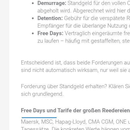
Demurrage:
Standgeld für den vollen C
abgeholt wird. Abgerechnet wird hier di
Detention:
Gebühr für die verspätete 
Empfänger für die überlange Nutzung
Free Days:
Vertraglich eingeräumte fr
zu laufen – häufig mit gestaffelten, s
Entscheidend ist, dass beide Forderungen a
sind nicht automatisch wirksam, nur weil sie
Forderung über Standgeld erhalten? Klären S
sich grundlegend.
Free Days und Tarife der großen Reedereien
Maersk, MSC, Hapag-Lloyd, CMA CGM, ONE und
Tagessätze. Die konkreten Werte hängen vom 