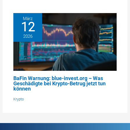
März
12
2026
BaFin Warnung: blue-invest.org – Was
Geschädigte bei Krypto-Betrug jetzt tun
können
Krypto