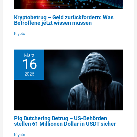
Kryptobetrug – Geld zurückfordern: Was
Betroffene jetzt wissen müssen
Krypto
März
16
2026
Pig Butchering Betrug – US-Behörden
stellen 61 Millionen Dollar in USDT sicher
Krypto