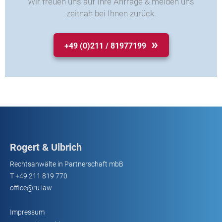
Wir freuen uns auf Ihre Anfrage & melden uns
zeitnah bei Ihnen zurück.
+49 (0)211 / 81977199
Rogert & Ulbrich
Rechtsanwälte in Partnerschaft mbB
T
+49 211 819 770
office@ru.law
Impressum