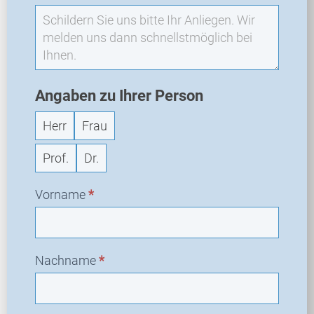
f
r
a
g
e
Angaben zu Ihrer Person
Herr
Frau
Prof.
Dr.
Vorname
*
Nachname
*