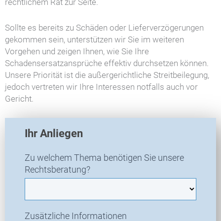
rechtlichem Rat zur Seite.
Sollte es bereits zu Schäden oder Lieferverzögerungen
gekommen sein, unterstützen wir Sie im weiteren
Vorgehen und zeigen Ihnen, wie Sie Ihre
Schadensersatzansprüche effektiv durchsetzen können.
Unsere Priorität ist die außergerichtliche Streitbeilegung,
jedoch vertreten wir Ihre Interessen notfalls auch vor
Gericht.
T
Ihr Anliegen
R
A
Zu welchem Thema benötigen Sie unsere
-
Rechtsberatung?
N
e
u
a
Zusätzliche Informationen
n