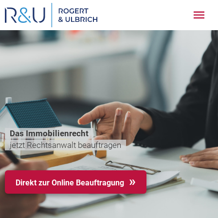
Zum
Hau
Inhalt
springen
Das Immobilienrecht
jetzt Rechtsanwalt beauftragen
Direkt zur Online Beauftragung