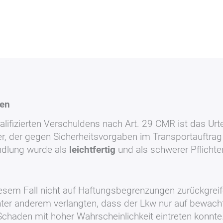
men
alifizierten Verschuldens nach Art. 29 CMR ist das U
er, der gegen Sicherheitsvorgaben im Transportauftra
ndlung wurde als
leichtfertig
und als schwerer Pflichten
n diesem Fall nicht auf Haftungsbegrenzungen zurückgre
nter anderem verlangten, dass der Lkw nur auf bewacht
 Schaden mit hoher Wahrscheinlichkeit eintreten konn