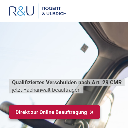
Zum
Inhalt
springen
Qualifiziertes Verschulden nach Art. 29 CMR
jetzt Fachanwalt beauftragen
Direkt zur Online Beauftragung