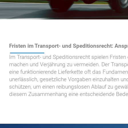
Fristen im Transport- und Speditionsrecht: Ans
Im Transport- und Speditionsrecht spielen Fristen
machen und Verjährung zu vermeiden. Der Transpor
eine funktionierende Lieferkette oft das Fundament
unerlässlich, gesetzliche Vorgaben einzuhalten u
schützen, um einen reibungslosen Ablauf zu gewähr
diesem Zusammenhang eine entscheidende Bedeutun