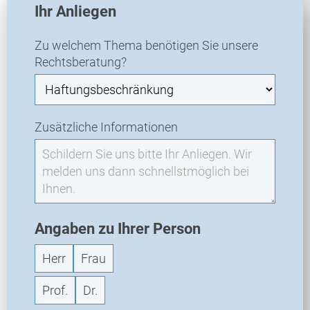
Ihr Anliegen
R
A
Zu welchem Thema benötigen Sie unsere
-
Rechtsberatung?
N
e
u
a
Zusätzliche Informationen
n
f
r
a
g
e
Angaben zu Ihrer Person
Herr
Frau
Prof.
Dr.