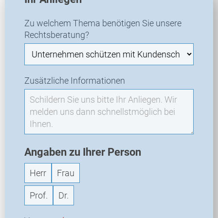
R
A
Zu welchem Thema benötigen Sie unsere
-
Rechtsberatung?
N
e
u
a
Zusätzliche Informationen
n
f
r
a
g
e
Angaben zu Ihrer Person
Herr
Frau
Prof.
Dr.