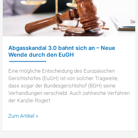
Thermofenster
als
rechtswidrig
Abgasskandal 3.0 bahnt sich an – Neue
Wende durch den EuGH
Eine mögliche Entscheidung des Europäischen
Gerichtshofes (EuGH) ist von solcher Tragweite,
dass sogar der Bundesgerichtshof (BGH) seine
Verhandlungen verschiebt. Auch zahlreiche Verfahren
der Kanzlei Rogert
Abgasskandal
Zum Artikel »
3.0
bahnt
sich