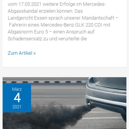
vom 17.05.2021 weitere Erfolge im Mercedes-
Abgasskandal erzielen können. Das
Landgericht Essen sprach unserer Mandantschaft –
Fahrerin eines Mercedes-Benz GLK 220 CDI mit
Abgasnorm Euro 5 – einen Anspruch auf
Schadensersatz zu und verurteilte die
Mercedes-
Zum Artikel »
Abgasskandal:
Daimler
AG
muss
unserer
März
4
Mandantschaft
Schadensersatz
2021
zahlen