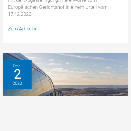
Europäischen Gerichtshof in einem Urteil vom
17.12.2020.
EuGH
Zum Artikel »
stärkt
Rechte
der
Verbraucher
–
Dez.
2
Autoherstellern
droht
2020
neue
Klagewelle