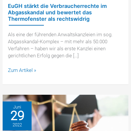
EuGH stärkt die Verbraucherrechte im
Abgasskandal und bewertet das
Thermofenster als rechtswidrig
Als eine der führenden Anwaltskanzleien im sog.
Abgasskandal-Komplex – mit mehr als 50.000
Verfahren – haben wir als erste Kanzlei einen
gerichtlichen Erfolg gegen die […]
EuGH
Zum Artikel »
stärkt
die
Verbraucherrechte
im
Abgasskandal
Juni
29
und
bewertet
2022
das