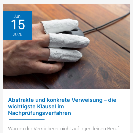
die
Fallstricke
Juni
15
im
Fragebogen
2026
vermeiden
Abstrakte und konkrete Verweisung – die
wichtigste Klausel im
Nachprüfungsverfahren
Warum der Versicherer nicht auf irgendeinen Beruf