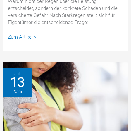
Warum nicht der Regen über die Leistung
entscheidet, sondern der konkrete Schaden und die
versicherte Gefahr Nach Starkregen stellt sich für
Eigentümer die entscheidende Frage:
Wohngebäudeversicherung
Zum Artikel »
nach
Starkregen
–
wann
zahlt
Juli
13
der
Versicherer,
2026
wann
nicht?