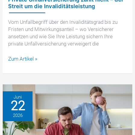
Streit um die Invaliditätsleistung
Vom Unfallbegriff über den Invaliditätsgrad bis zu
Fristen und Mitwirkungsanteil – wo Versicherer
ansetzen und wie Sie Ihre Leistung sichern Ihre
private Unfallversicherung verweigert die
Private
Zum Artikel »
Unfallversicherung
zahlt
nicht
–
der
Juni
22
Streit
um
2026
die
Invaliditätsleistung