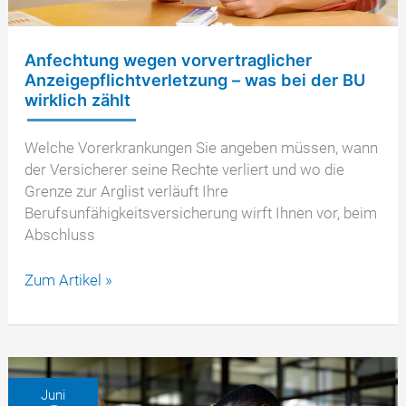
Anfechtung wegen vorvertraglicher
Anzeigepflichtverletzung – was bei der BU
wirklich zählt
Welche Vorerkrankungen Sie angeben müssen, wann
der Versicherer seine Rechte verliert und wo die
Grenze zur Arglist verläuft Ihre
Berufsunfähigkeitsversicherung wirft Ihnen vor, beim
Abschluss
Anfechtung
Zum Artikel »
wegen
vorvertraglicher
Anzeigepflichtverletzung
–
was
Juni