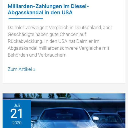
Milliarden-Zahlungen im Diesel-
Abgasskandal in den USA
Daimler verweigert Vergleich in Deutschland, aber
Geschädigte haben gute Chancen auf
Rückabwicklung. In den USA hat Daimler im
Abgasskandal milliardenschwere Vergleiche mit
Behörden und Verbrauchern
Milliarden-
Zum Artikel »
Zahlungen
im
Diesel-
Abgasskandal
in
Juli
21
den
USA
2020