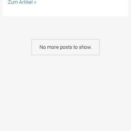
Autokäufer
Zum Artikel »
erhält
mehr
Schadensersatz
als
er
bezahlt
No more posts to show.
hat
Kategorien
Abgasskandal
Arbeitsrecht
Automotive
Bank- und Kapitalmarktrecht
Datenschutzrecht