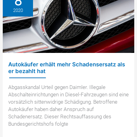
8
2020
Autokäufer erhält mehr Schadensersatz als
er bezahlt hat
Abgasskandal Urteil gegen Daimler. Illegale
Abschalteinrichtungen in Diesel-Fahrzeugen sind eine
vorsätzlich sittenwidrige Schädigung. Betroffene
Autokäufer haben daher Anspruch auf
Schadenersatz. Dieser Rechtsauffassung des
Bundesgerichtshofs folgte