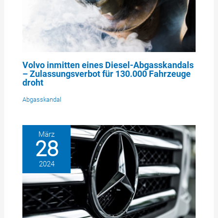
Volvo inmitten eines Diesel-Abgasskandals
– Zulassungsverbot für 130.000 Fahrzeuge
droht
Abgasskandal
März
28
2024