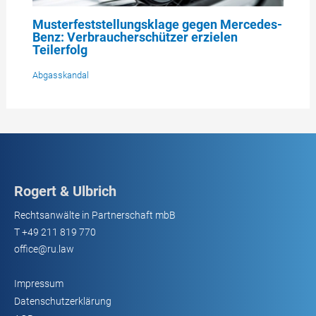
Musterfeststellungsklage gegen Mercedes-
Benz: Verbraucherschützer erzielen
Teilerfolg
Abgasskandal
Rogert & Ulbrich
Rechtsanwälte in Partnerschaft mbB
T
+49 211 819 770
office@ru.law
Impressum
Datenschutzerklärung