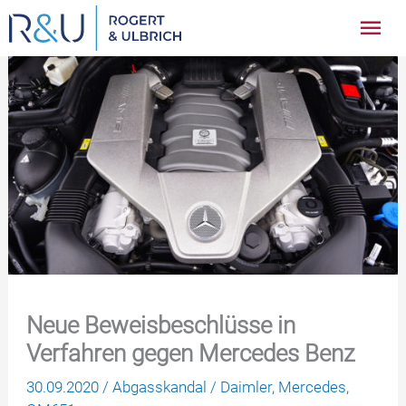
Zum
Hau
Inhalt
springen
Neue Beweisbeschlüsse in
Verfahren gegen Mercedes Benz
30.09.2020
/
Abgasskandal
/
Daimler
,
Mercedes
,