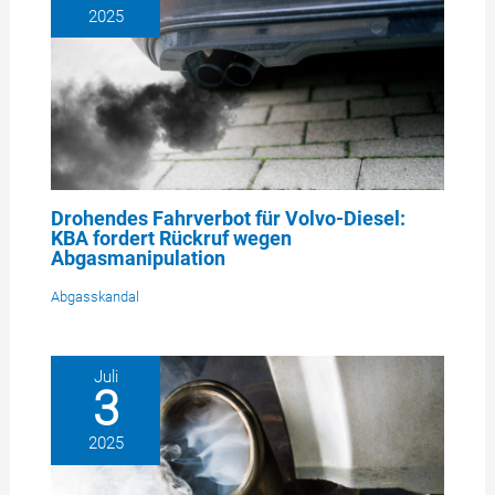
2025
Drohendes Fahrverbot für Volvo-Diesel:
KBA fordert Rückruf wegen
Abgasmanipulation
Abgasskandal
Juli
3
2025