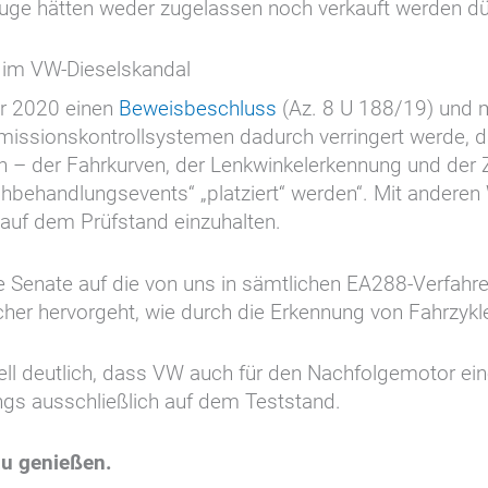
zeuge hätten weder zugelassen noch verkauft werden dü
 im VW-Dieselskandal
r 2020 einen
Beweisbeschluss
(Az. 8 U 188/19) und m
issionskontrollsystemen dadurch verringert werde, da
n – der Fahrkurven, der Lenkwinkelerkennung und der 
behandlungsevents“ „platziert“ werden“. Mit anderen 
e auf dem Prüfstand einzuhalten.
e Senate auf die von uns in sämtlichen EA288-Verfahre
er hervorgeht, wie durch die Erkennung von Fahrzykl
l deutlich, dass VW auch für den Nachfolgemotor eine 
ngs ausschließlich auf dem Teststand.
zu genießen.