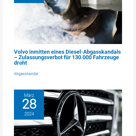
Volvo inmitten eines Diesel-Abgasskandals
– Zulassungsverbot für 130.000 Fahrzeuge
droht
Abgasskandal
März
28
2024