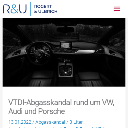
Zum
Hau
Inhalt
springen
VTDI-Abgasskandal rund um VW,
Audi und Porsche
13.01.2022
/
Abgasskandal
/
3-Liter
,