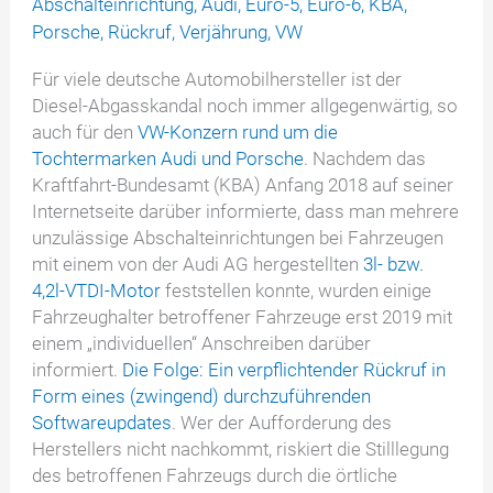
Abschalteinrichtung
,
Audi
,
Euro-5
,
Euro-6
,
KBA
,
Porsche
,
Rückruf
,
Verjährung
,
VW
Für viele deutsche Automobilhersteller ist der
Diesel-Abgasskandal noch immer allgegenwärtig, so
auch für den
VW-Konzern rund um die
Tochtermarken Audi und Porsche
. Nachdem das
Kraftfahrt-Bundesamt (KBA) Anfang 2018 auf seiner
Internetseite darüber informierte, dass man mehrere
unzulässige Abschalteinrichtungen bei Fahrzeugen
mit einem von der Audi AG hergestellten
3l- bzw.
4,2l-VTDI-Motor
feststellen konnte, wurden einige
Fahrzeughalter betroffener Fahrzeuge erst 2019 mit
einem „individuellen“ Anschreiben darüber
informiert.
Die Folge: Ein verpflichtender Rückruf in
Form eines (zwingend) durchzuführenden
Softwareupdates
. Wer der Aufforderung des
Herstellers nicht nachkommt, riskiert die Stilllegung
des betroffenen Fahrzeugs durch die örtliche