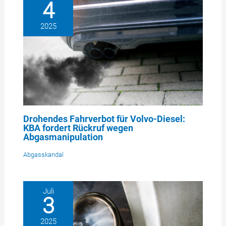
4
2025
Drohendes Fahrverbot für Volvo-Diesel:
KBA fordert Rückruf wegen
Abgasmanipulation
Abgasskandal
Juli
3
2025