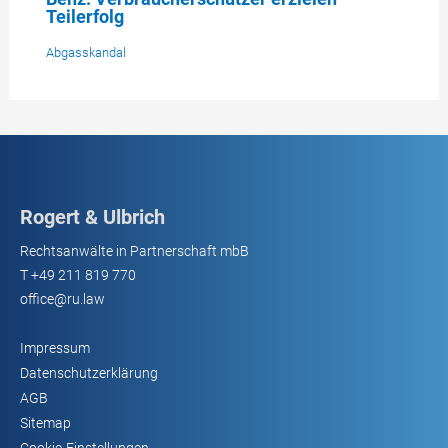
Teilerfolg
Abgasskandal
Rogert & Ulbrich
Rechtsanwälte in Partnerschaft mbB
T
+49 211 819 770
office@ru.law
Impressum
Datenschutzerklärung
AGB
Sitemap