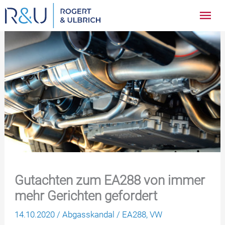
Zum
Hau
Inhalt
springen
Gutachten zum EA288 von immer
mehr Gerichten gefordert
14.10.2020
/
Abgasskandal
/
EA288
,
VW