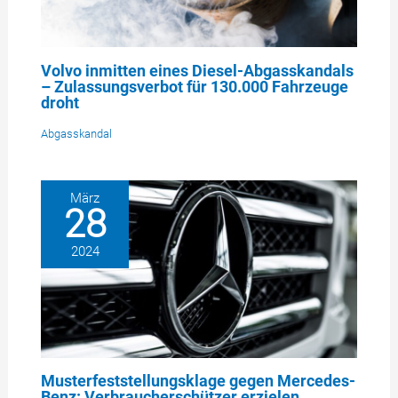
Volvo inmitten eines Diesel-Abgasskandals
– Zulassungsverbot für 130.000 Fahrzeuge
droht
Abgasskandal
März
28
2024
Musterfeststellungsklage gegen Mercedes-
Benz: Verbraucherschützer erzielen