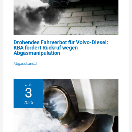
Drohendes Fahrverbot für Volvo-Diesel:
KBA fordert Rückruf wegen
Abgasmanipulation
Abgasskandal
Juli
3
2025