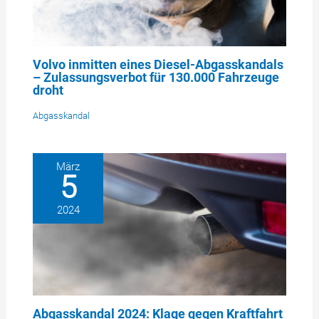
Volvo inmitten eines Diesel-Abgasskandals
– Zulassungsverbot für 130.000 Fahrzeuge
droht
Abgasskandal
März
5
2024
Abgasskandal 2024: Klage gegen Kraftfahrt