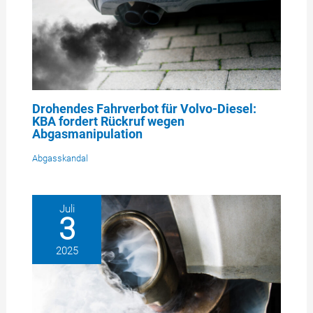
Drohendes Fahrverbot für Volvo-Diesel:
KBA fordert Rückruf wegen
Abgasmanipulation
Abgasskandal
Juli
3
2025