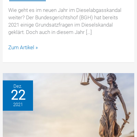
Wie geht es im neuen Jahr im Dieselabgasskandal
weiter? Der Bundesgerichtshof (BGH) hat bereits
2021 einige Grundsatzfragen im Dieselskandal
geklärt. Doch auch in diesem Jahr […]
Dieselskandal
Zum Artikel »
in
2022
–
Wie
geht
Dez.
22
es
weiter?
2021