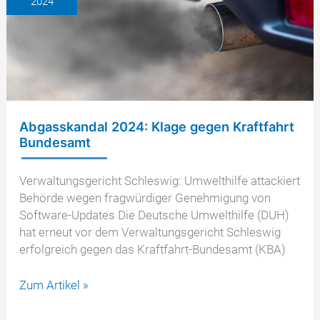
2024
Schadenersatz
haben
Abgasskandal 2024: Klage gegen Kraftfahrt
Bundesamt
Verwaltungsgericht Schleswig: Umwelthilfe attackiert
Behörde wegen fragwürdiger Genehmigung von
Software-Updates Die Deutsche Umwelthilfe (DUH)
hat erneut vor dem Verwaltungsgericht Schleswig
erfolgreich gegen das Kraftfahrt-Bundesamt (KBA)
Abgasskandal
Zum Artikel »
2024:
Klage