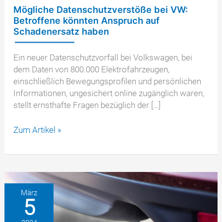
Mögliche Datenschutzverstöße bei VW:
Betroffene könnten Anspruch auf
Schadenersatz haben
Ein neuer Datenschutzvorfall bei Volkswagen, bei
dem Daten von 800.000 Elektrofahrzeugen,
einschließlich Bewegungsprofilen und persönlichen
Informationen, ungesichert online zugänglich waren,
stellt ernsthafte Fragen bezüglich der […]
Mögliche
Zum Artikel »
Datenschutzverstöße
bei
VW:
Betroffene
könnten
März
5
Anspruch
auf