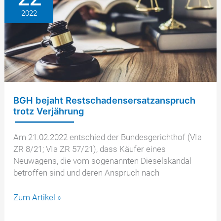
EA897
2022
BGH bejaht Restschadensersatzanspruch
trotz Verjährung
Am 21.02.2022 entschied der Bundesgerichthof (VIa
ZR 8/21; VIa ZR 57/21), dass Käufer eines
Neuwagens, die vom sogenannten Dieselskandal
betroffen sind und deren Anspruch nach
BGH
Zum Artikel »
bejaht
Restschadensersatzanspruch