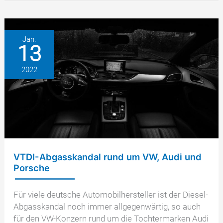
trotz
Verjährung
Jan.
13
2022
VTDI-Abgasskandal rund um VW, Audi und
Porsche
Für viele deutsche Automobilhersteller ist der Diesel-
Abgasskandal noch immer allgegenwärtig, so auch
für den VW-Konzern rund um die Tochtermarken Audi