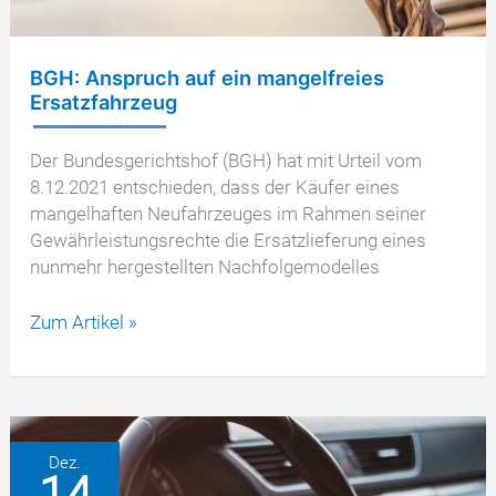
BGH: Anspruch auf ein mangelfreies
Ersatzfahrzeug
Der Bundesgerichtshof (BGH) hat mit Urteil vom
8.12.2021 entschieden, dass der Käufer eines
mangelhaften Neufahrzeuges im Rahmen seiner
Gewährleistungsrechte die Ersatzlieferung eines
nunmehr hergestellten Nachfolgemodelles
BGH:
Zum Artikel »
Anspruch
auf
ein
mangelfreies
Ersatzfahrzeug
Dez.
14