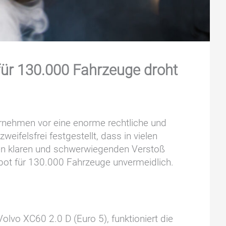
für 130.000 Fahrzeuge droht
ernehmen vor eine enorme rechtliche und
eifelsfrei festgestellt, dass in vielen
inen klaren und schwerwiegenden Verstoß
bot für 130.000 Fahrzeuge unvermeidlich.
lvo XC60 2.0 D (Euro 5), funktioniert die