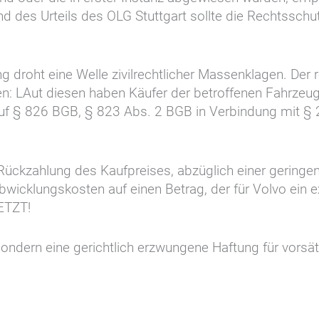
d des Urteils des OLG Stuttgart sollte die Rechtssch
ng droht eine Welle zivilrechtlicher Massenklagen. Der 
ben: LAut diesen haben Käufer der betroffenen Fahrzeu
uf § 826 BGB, § 823 Abs. 2 BGB in Verbindung mit § 
ückzahlung des Kaufpreises, abzüglich einer gering
cklungskosten auf einen Betrag, der für Volvo ein exis
JETZT!
, sondern eine gerichtlich erzwungene Haftung für vorsä