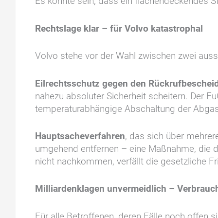
Es könnte sein, dass ein flächendeckendes S
Rechtslage klar – für Volvo katastrophal
Volvo stehe vor der Wahl zwischen zwei aussc
Eilrechtsschutz gegen den Rückrufbeschei
nahezu absoluter Sicherheit scheitern. Der Eu
temperaturabhängige Abschaltung der Abgasrei
Hauptsacheverfahren
, das sich über mehrer
umgehend entfernen – eine Maßnahme, die der 
nicht nachkommen, verfällt die gesetzliche F
Milliardenklagen unvermeidlich – Verbrau
Für alle Betroffenen, deren Fälle noch offen 