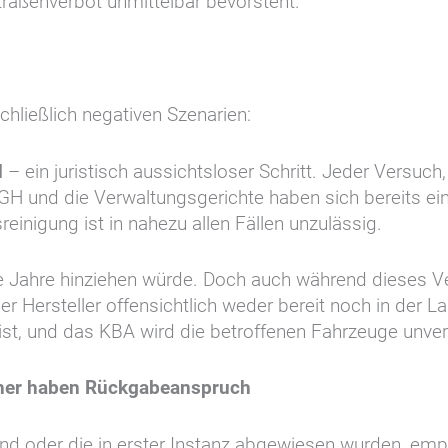
traßenverbot unmittelbar bevorsteht.
hließlich negativen Szenarien:
d
– ein juristisch aussichtsloser Schritt. Jeder Versuch
GH und die Verwaltungsgerichte haben sich bereits eind
nigung ist in nahezu allen Fällen unzulässig.
e Jahre hinziehen würde. Doch auch während dieses Ve
Hersteller offensichtlich weder bereit noch in der Lag
rist, und das KBA wird die betroffenen Fahrzeuge unver
cher haben Rückgabeanspruch
sind oder die in erster Instanz abgewiesen wurden, empf