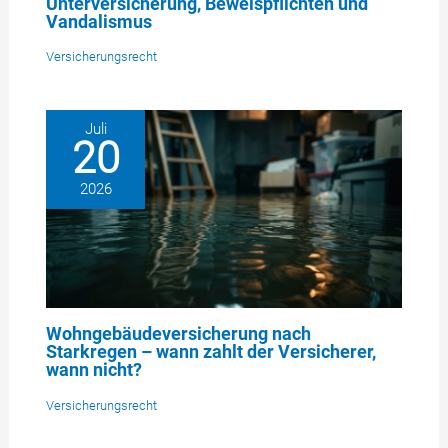
Unterversicherung, Beweispflichten und
Vandalismus
Versicherungsrecht
Juli
20
2026
Wohngebäudeversicherung nach
Starkregen – wann zahlt der Versicherer,
wann nicht?
Versicherungsrecht