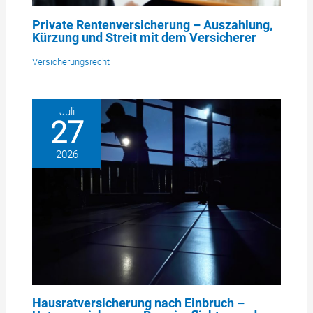
Private Rentenversicherung – Auszahlung,
Kürzung und Streit mit dem Versicherer
Versicherungsrecht
Juli
27
2026
Hausratversicherung nach Einbruch –