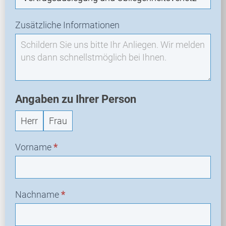
u
a
Zusätzliche Informationen
n
f
r
a
g
e
Angaben zu Ihrer Person
Herr
Frau
Vorname
*
Nachname
*