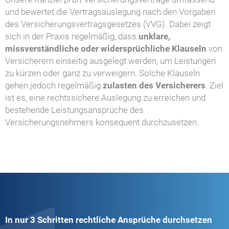
und bewertet die Vertragsauslegung nach den Vorgaben
des Versicherungsvertragsgesetzes (VVG). Dabei zeigt
sich in der Praxis regelmäßig, dass
unklare,
missverständliche oder widersprüchliche Klauseln
von
Versicherern einseitig ausgelegt werden, um Leistungen
zu kürzen oder ganz zu verweigern. Solche Klauseln
gehen jedoch regelmäßig
zulasten des Versicherers
. Ziel
ist es, eine rechtssichere Auslegung zu erreichen und
bestehende Leistungsansprüche des
Versicherungsnehmers konsequent durchzusetzen.
In nur 3 Schritten rechtliche Ansprüche durchsetzen