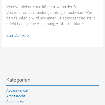
Was Versicherte tun können, wenn der BU-
Versicherer den Leistungsantrag zurückweist Wer
berufsunfähig wird und einen Leistungsantrag stellt,
erlebt häufig eine Ablehnung – oft trotz klarer
BU-
Zum Artikel »
Versicherung
lehnt
ab
–
diese
5
Gründe
Kategorien
stehen
fast
Abgasskandal
immer
Arbeitsrecht
dahinter
Automotive