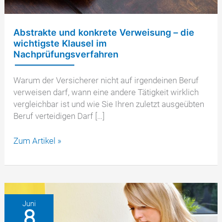
Abstrakte und konkrete Verweisung – die
wichtigste Klausel im
Nachprüfungsverfahren
Warum der Versicherer nicht auf irgendeinen Beruf
verweisen darf, wann eine andere Tätigkeit wirklich
vergleichbar ist und wie Sie Ihren zuletzt ausgeübten
Beruf verteidigen Darf […]
Abstrakte
Zum Artikel »
und
konkrete
Verweisung
–
die
Juni
8
wichtigste