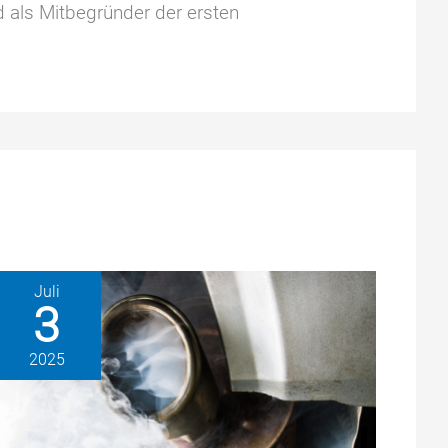
d als Mitbegründer der ersten
Juli
3
2025