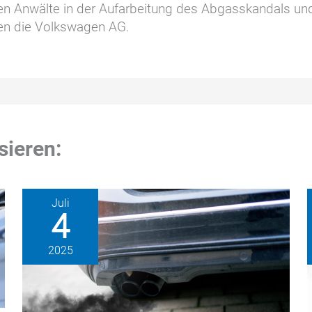
den Anwälte in der Aufarbeitung des Abgasskandals un
en die Volkswagen AG.
sieren:
Juli
4
2025