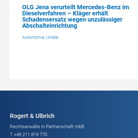
OLG Jena verurteilt Mercedes-Benz im
Dieselverfahren – Kläger erhält
Schadensersatz wegen unzulässiger
Abschalteinrichtung
Automotive
,
Urteile
Rogert & Ulbrich
Rechtsanwälte in Partnerschaft mbB
T
+49 211 819 770