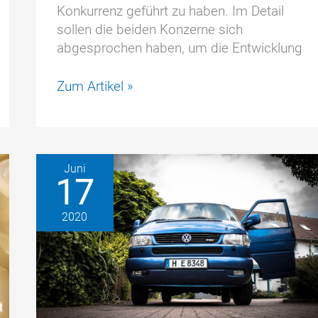
Konkurrenz geführt zu haben. Im Detail
sollen die beiden Konzerne sich
abgesprochen haben, um die Entwicklung
Wettbewerbsstrafen
Zum Artikel »
gegen
BMW
und
Volkswagen
Juni
in
17
Millionen
Höhe
2020