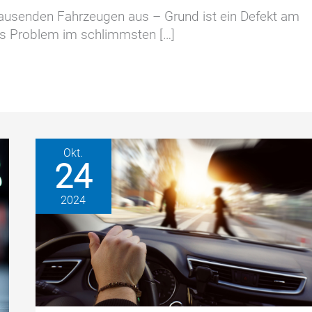
ausenden Fahrzeugen aus – Grund ist ein Defekt am
as Problem im schlimmsten […]
Okt.
24
2024