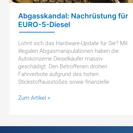
Abgasskandal: Nachrüstung für
EURO-5-Diesel
Lohnt sich das Hardware-Update für Sie? Mit
illegalen Abgasmanipulationen haben die
Autokonzerne Dieselkäufer massiv
geschädigt. Den Betroffenen drohen
Fahrverbote aufgrund des hohen
Stickstoffausstoßes sowie finanzielle
Abgasskandal:
Zum Artikel »
Nachrüstung
für
EURO-
5-