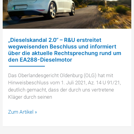
„Dieselskandal 2.0“ – R&U erstreitet
wegweisenden Beschluss und informiert
über die aktuelle Rechtsprechung rund um
den EA288-Dieselmotor
Das Oberlandesgericht Oldenburg (OLG) hat mit
Hinweisbeschluss vom 1. Juli 2021, Az. 14 U 91/21,
deutlich gemacht, dass der durch uns vertretene
Kläger durch seinen
„Dieselskandal
Zum Artikel »
2.0“
–
R&U