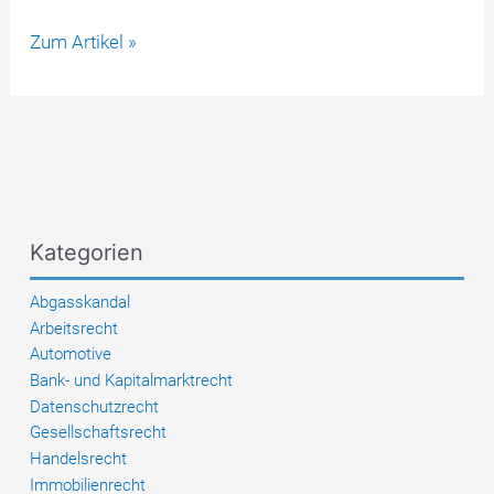
EA288:
Zum Artikel »
Landgericht
Bielefeld
verurteilt
VW
zu
Schadensersatz
Kategorien
Abgasskandal
Arbeitsrecht
Automotive
Bank- und Kapitalmarktrecht
Datenschutzrecht
Gesellschaftsrecht
Handelsrecht
Immobilienrecht