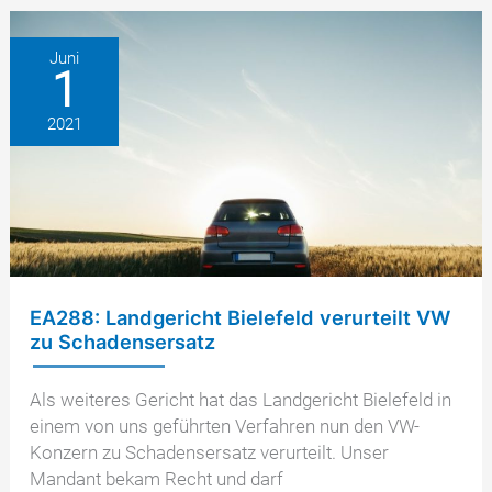
erstreitet
wegweisenden
Juni
1
Beschluss
und
2021
informiert
über
die
aktuelle
Rechtsprechung
rund
um
den
EA288: Landgericht Bielefeld verurteilt VW
EA288-
zu Schadensersatz
Dieselmotor
Als weiteres Gericht hat das Landgericht Bielefeld in
einem von uns geführten Verfahren nun den VW-
Konzern zu Schadensersatz verurteilt. Unser
Mandant bekam Recht und darf