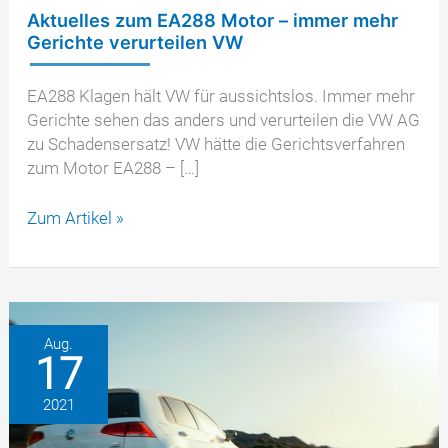
Aktuelles zum EA288 Motor – immer mehr
Gerichte verurteilen VW
EA288 Klagen hält VW für aussichtslos. Immer mehr
Gerichte sehen das anders und verurteilen die VW AG
zu Schadensersatz! VW hätte die Gerichtsverfahren
zum Motor EA288 – […]
Aktuelles
Zum Artikel »
zum
EA288
Motor
–
immer
Aug.
17
mehr
Gerichte
2021
verurteilen
VW