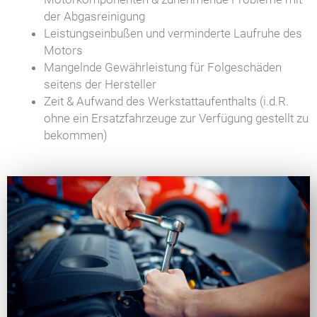
der Abgasreinigung
Leistungseinbußen und verminderte Laufruhe des
Motors
Mangelnde Gewährleistung für Folgeschäden
seitens der Hersteller
Zeit & Aufwand des Werkstattaufenthalts (i.d.R.
ohne ein Ersatzfahrzeuge zur Verfügung gestellt zu
bekommen)