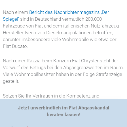
Nach einem
Bericht des Nachrichtenmagazins
‚Der
Spiegel‘
sind in Deutschland vermutlich 200.000
Fahrzeuge von Fiat und dem italienischen Nutzfahrzeug
Hersteller Iveco von Dieselmanipulationen betroffen,
darunter insbesondere viele Wohnmobile wie etwa der
Fiat Ducato.
Nach einer Razzia beim Konzern Fiat Chrysler steht der
Vorwurf des Betrugs bei den Abgasgrenzwerten im Raum.
Viele Wohnmobilbesitzer haben in der Folge Strafanzeige
gestellt.
Setzen Sie Ihr Vertrauen in die Kompetenz und
Durchsetzungskraft der R&U Anwälte. In unserer
Jetzt unverbindlich im Fiat Abgasskandal
telefonischen Erstberatung
prüfen wir gerne für Sie, ob
beraten lassen!
Ihr Fahrzeug vom Abgasskandal betroffen ist und beraten
Sie individuell zu Ihren Optionen.
Vereinbaren Sie jetzt
A