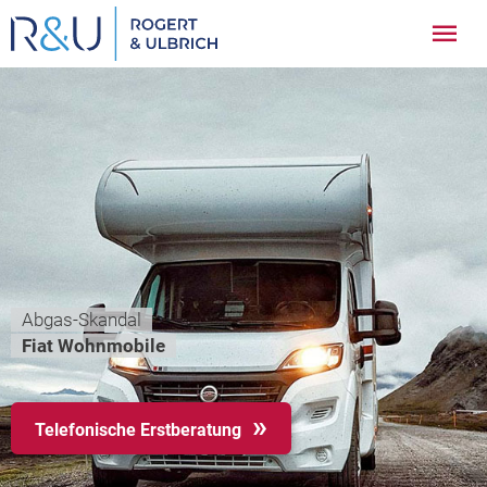
Zum
Hau
Inhalt
springen
Abgas-Skandal
Fiat Wohnmobile
Telefonische Erstberatung