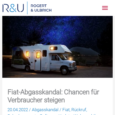
Zum
Hau
Inhalt
springen
Fiat-Abgasskandal: Chancen für
Verbraucher steigen
20.04.2022
/
Abgasskandal
/
Fiat
,
Rückruf
,