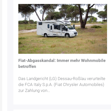
Fiat-Abgasskandal: Immer mehr Wohnmobile
betroffen
Das Landgericht (LG) Dessau-Roßlau verurteilte
die FCA Italy S.p.A. (Fiat Chrysler Automobiles)
zur Zahlung von…