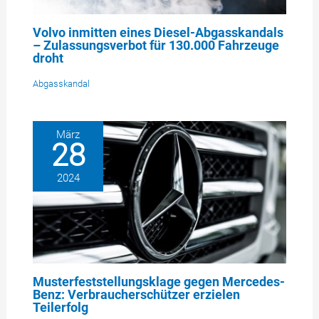
Volvo inmitten eines Diesel-Abgasskandals
– Zulassungsverbot für 130.000 Fahrzeuge
droht
Abgasskandal
März
28
2024
Musterfeststellungsklage gegen Mercedes-
Benz: Verbraucherschützer erzielen
Teilerfolg