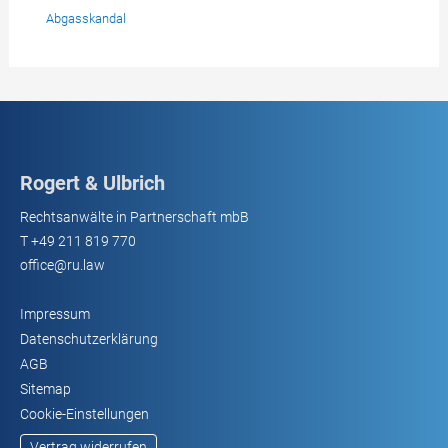
Abgasskandal
Rogert & Ulbrich
Rechtsanwälte in Partnerschaft mbB
T
+49 211 819 770
office@ru.law
Impressum
Datenschutzerklärung
AGB
Sitemap
Cookie-Einstellungen
Vertrag widerrufen