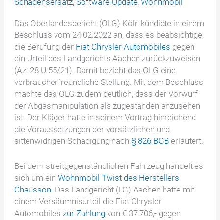
Schadensersatz
,
Software-Update
,
Wohnmobil
Das Oberlandesgericht (OLG) Köln kündigte in einem
Beschluss vom 24.02.2022 an, dass es beabsichtige,
die Berufung der
Fiat Chrysler Automobiles
gegen
ein Urteil des Landgerichts Aachen zurückzuweisen
(Az. 28 U 55/21). Damit bezieht das OLG eine
verbraucherfreundliche Stellung. Mit dem Beschluss
machte das OLG zudem deutlich, dass der Vorwurf
der Abgasmanipulation als zugestanden anzusehen
ist. Der Kläger hatte in seinem Vortrag hinreichend
die Voraussetzungen der vorsätzlichen und
sittenwidrigen Schädigung nach
§ 826 BGB
erläutert.
Bei dem streitgegenständlichen Fahrzeug handelt es
sich um ein
Wohnmobil Twist des Herstellers
Chausson
. Das Landgericht (LG) Aachen hatte mit
einem Versäumnisurteil die Fiat Chrysler
Automobiles
zur Zahlung
von € 37.706,- gegen