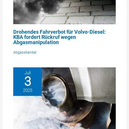
Drohendes Fahrverbot für Volvo-Diesel:
KBA fordert Rückruf wegen
Abgasmanipulation
Abgasskandal
Juli
3
2025