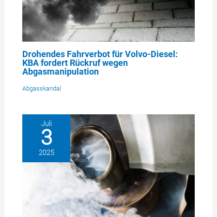
Drohendes Fahrverbot für Volvo-Diesel:
KBA fordert Rückruf wegen
Abgasmanipulation
Abgasskandal
Juli
3
2025