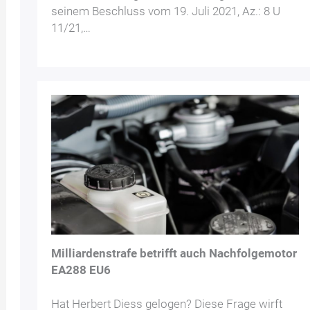
seinem Beschluss vom 19. Juli 2021, Az.: 8 U
11/21,…
Milliardenstrafe betrifft auch Nachfolgemotor
EA288 EU6
Hat Herbert Diess gelogen? Diese Frage wirft