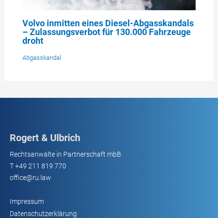
Volvo inmitten eines Diesel-Abgasskandals
– Zulassungsverbot für 130.000 Fahrzeuge
droht
Abgasskandal
Rogert & Ulbrich
Rechtsanwälte in Partnerschaft mbB
T
+49 211 819 770
office@ru.law
Impressum
Datenschutzerklärung