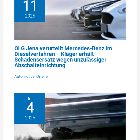
11
2025
OLG Jena verurteilt Mercedes-Benz im
Dieselverfahren – Kläger erhält
Schadensersatz wegen unzulässiger
Abschalteinrichtung
Automotive
,
Urteile
Juli
4
2025