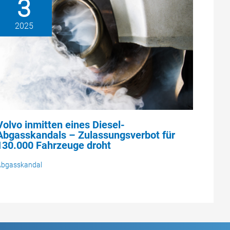
3
2025
Volvo inmitten eines Diesel-
Abgasskandals – Zulassungsverbot für
130.000 Fahrzeuge droht
Abgasskandal