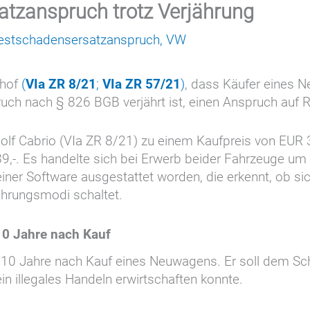
tzanspruch trotz Verjährung
estschadensersatzanspruch
,
VW
thof
(
VIa ZR 8/21
;
VIa ZR 57/21
)
, dass Käufer eines 
ruch nach § 826 BGB verjährt ist, einen Anspruch au
olf Cabrio (VIa ZR 8/21) zu einem Kaufpreis von EUR 
,-. Es handelte sich bei Erwerb beider Fahrzeuge um
einer Software ausgestattet worden, die erkennt, ob s
ührungsmodi schaltet.
10 Jahre nach Kauf
 10 Jahre nach Kauf eines Neuwagens. Er soll dem Sc
n illegales Handeln erwirtschaften konnte.