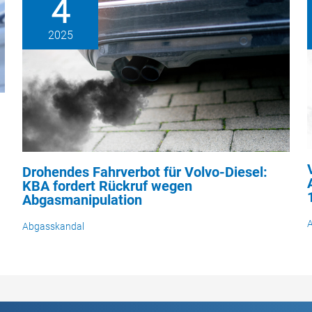
4
2025
Drohendes Fahrverbot für Volvo-Diesel:
KBA fordert Rückruf wegen
Abgasmanipulation
Abgasskandal