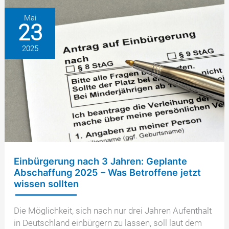
des
Familiennachzugs
Mai
23
und
Ende
2025
der
Turbo-
Einbürgerung
Einbürgerung nach 3 Jahren: Geplante
Abschaffung 2025 – Was Betroffene jetzt
wissen sollten
Die Möglichkeit, sich nach nur drei Jahren Aufenthalt
in Deutschland einbürgern zu lassen, soll laut dem