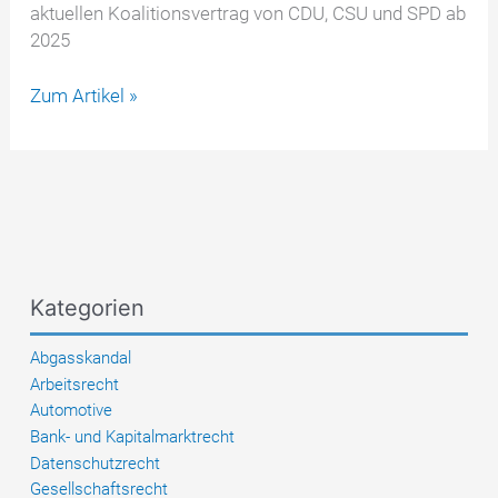
aktuellen Koalitionsvertrag von CDU, CSU und SPD ab
2025
Einbürgerung
Zum Artikel »
nach
3
Jahren:
Geplante
Abschaffung
2025
–
Kategorien
Was
Betroffene
Abgasskandal
jetzt
Arbeitsrecht
wissen
Automotive
sollten
Bank- und Kapitalmarktrecht
Datenschutzrecht
Gesellschaftsrecht