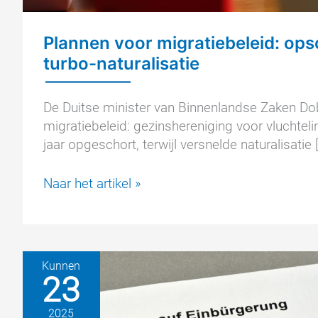
Plannen voor migratiebeleid: ops
turbo-naturalisatie
De Duitse minister van Binnenlandse Zaken Dob
migratiebeleid: gezinshereniging voor vluchte
jaar opgeschort, terwijl versnelde naturalisatie 
Plannen
Naar het artikel »
voor
migratiebeleid:
opschorting
gezinshereniging
Kunnen
en
23
einde
turbo-
2025