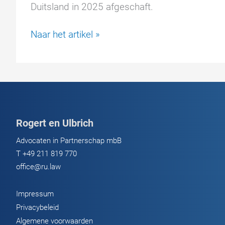
Duitsland in 2025 afgeschaft.
Naturalisatie
Naar het artikel »
na
3
jaar:
Geplande
afschaffing
in
Rogert en Ulbrich
2025
–
Advocaten in Partnerschap mbB
Wat
T
+49 211 819 770
de
office@ru.law
betrokkenen
nu
Impressum
moeten
Privacybeleid
weten
Algemene voorwaarden