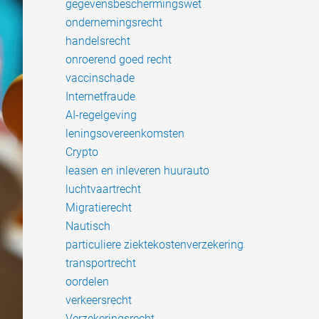
gegevensbeschermingswet
ondernemingsrecht
handelsrecht
onroerend goed recht
vaccinschade
Internetfraude
AI-regelgeving
leningsovereenkomsten
Crypto
leasen en inleveren huurauto
luchtvaartrecht
Migratierecht
Nautisch
particuliere ziektekostenverzekering
transportrecht
oordelen
verkeersrecht
Verzekeringsrecht