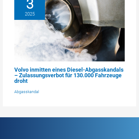
3
2025
Volvo inmitten eines Diesel-Abgasskandals
– Zulassungsverbot für 130.000 Fahrzeuge
droht
Abgasskandal