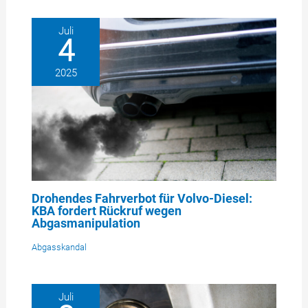
Juli
4
2025
Drohendes Fahrverbot für Volvo-Diesel:
KBA fordert Rückruf wegen
Abgasmanipulation
Abgasskandal
Juli