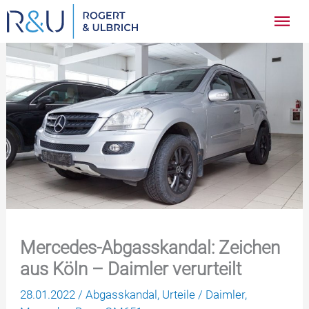
Zum
Hau
Inhalt
springen
Mercedes-Abgasskandal: Zeichen
aus Köln – Daimler verurteilt
28.01.2022
/
Abgasskandal
,
Urteile
/
Daimler
,