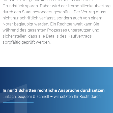
Grundstück sparen. Daher wird der Immobilienkaufvertrag
durch den Staat besonders geschützt. Der Vertrag muss
nicht nur schriftlich verfasst, sondern auch von einem
Notar beglaubigt werden. Ein Rechtsanwalt kann Sie
während des gesamten Prozesses unterstützen und
sicherstellen, dass alle Details des Kaufvertrags
sorgfältig geprüft werden.
In nur 3 Schritten rechtliche Ansprüche durchsetzen
Einfach, bequem & schnell – wir setzten Ihr Recht durch.