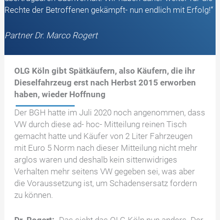
Rechte der Betroffenen gekämpft- nun endlich mit Erfolg!“
Partner Dr. Marco Rogert
OLG Köln gibt Spätkäufern, also Käufern, die ihr
Dieselfahrzeug erst nach Herbst 2015 erworben
haben, wieder Hoffnung
Der BGH hatte im Juli 2020 noch angenommen, dass
VW durch diese ad- hoc- Mitteilung reinen Tisch
gemacht hatte und Käufer von 2 Liter Fahrzeugen
mit Euro 5 Norm nach dieser Mitteilung nicht mehr
arglos waren und deshalb kein sittenwidriges
Verhalten mehr seitens VW gegeben sei, was aber
die Voraussetzung ist, um Schadensersatz fordern
zu können.