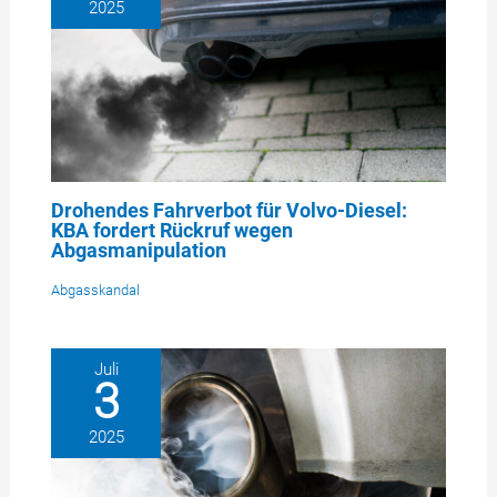
2025
Drohendes Fahrverbot für Volvo-Diesel:
KBA fordert Rückruf wegen
Abgasmanipulation
Abgasskandal
Juli
3
2025