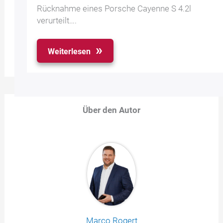
Rücknahme eines Porsche Cayenne S 4.2l
verurteilt….
Weiterlesen
Über den Autor
Marco Rogert