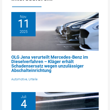
Nov.
11
2025
OLG Jena verurteilt Mercedes-Benz im
Dieselverfahren – Kläger erhält
Schadensersatz wegen unzulässiger
Abschalteinrichtung
Automotive
,
Urteile
Juli
4