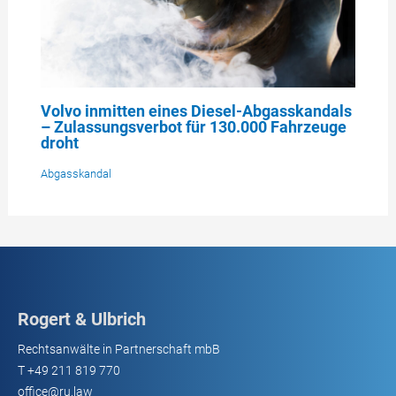
Volvo inmitten eines Diesel-Abgasskandals
– Zulassungsverbot für 130.000 Fahrzeuge
droht
Abgasskandal
Rogert & Ulbrich
Rechtsanwälte in Partnerschaft mbB
T
+49 211 819 770
office@ru.law