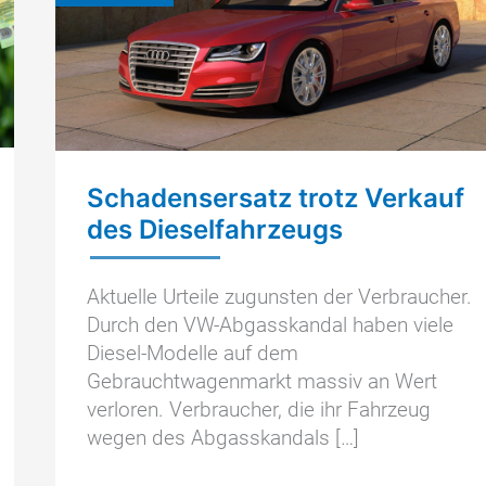
Schadensersatz trotz Verkauf
des Dieselfahrzeugs
Aktuelle Urteile zugunsten der Verbraucher.
Durch den VW-Abgasskandal haben viele
Diesel-Modelle auf dem
Gebrauchtwagenmarkt massiv an Wert
verloren. Verbraucher, die ihr Fahrzeug
wegen des Abgasskandals […]