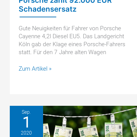
Porsche zahlt 92.000 EUR
Schadensersatz
Gute Neuigkeiten für Fahrer von Porsche
Cayenne 4,2l Diesel EU5. Das Landgericht
Köln gab der Klage eines Porsche-Fahrers
statt. Für den 7 Jahre alten Wagen
Porsche
Zum Artikel »
zahlt
92.000
EUR
Schadensersatz
Sep.
1
2020