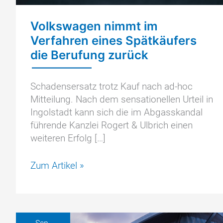
Volkswagen nimmt im
Verfahren eines Spätkäufers
die Berufung zurück
Schadensersatz trotz Kauf nach ad-hoc
Mitteilung. Nach dem sensationellen Urteil in
Ingolstadt kann sich die im Abgasskandal
führende Kanzlei Rogert & Ulbrich einen
weiteren Erfolg […]
Volkswagen
Zum Artikel »
nimmt
im
Verfahren
eines