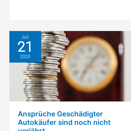
Schadensersatz
für
Audi
Q5
Fahrer
Juli
21
2020
Ansprüche Geschädigter
Autokäufer sind noch nicht
verjährt