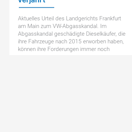
Aktuelles Urteil des Landgerichts Frankfurt
am Main zum VW-Abgasskandal. Im
Abgasskandal geschädigte Dieselkäufer, die
ihre Fahrzeuge nach 2015 erworben haben,
können ihre Forderungen immer noch
Ansprüche
Zum Artikel »
Geschädigter
Autokäufer
sind
noch
nicht
verjährt
Mai
25