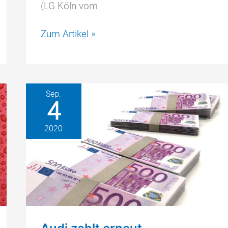
(LG Köln vom
69.000+
Zum Artikel »
EUR
Schadensersatz
für
Porsche
Sep.
Macan
4
Fahrer
2020