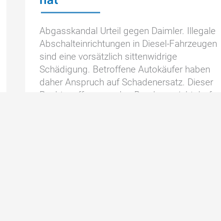
Abgasskandal Urteil gegen Daimler. Illegale
Abschalteinrichtungen in Diesel-Fahrzeugen
sind eine vorsätzlich sittenwidrige
Schädigung. Betroffene Autokäufer haben
daher Anspruch auf Schadenersatz. Dieser
Rechtsauffassung des Bundesgerichtshofs
folgte
Autokäufer
Zum Artikel »
erhält
mehr
Schadensersatz
als
Mai
er
21
bezahlt