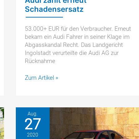
Audi zahlt erneut
Schadensersatz
53.000+ EUR für den Verbraucher. Erneut
bekam ein Audi Fahrer in seiner Klage im
Abgasskandal Recht. Das Landgericht
Ingolstadt verurteilte die Audi AG zur
Rücknahme
Audi
Zum Artikel »
zahlt
erneut
Schadensersatz
Aug.
27
2020