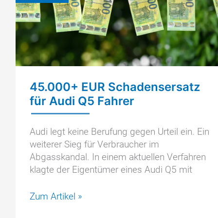
45.000+ EUR Schadensersatz
für Audi Q5 Fahrer
Audi legt keine Berufung gegen Urteil ein. Ein
weiterer Sieg für Verbraucher im
Abgasskandal. In einem aktuellen Verfahren
klagte der Eigentümer eines Audi Q5 mit
45.000+
Zum Artikel »
EUR