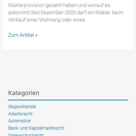
Maklerprovision gezahlt haben und worauf es
ankommt Seit Dezember 2020 darf ein Makler beim
Verkauf einer Wohnung oder eines
Halbteilungsgrundsatz
Zum Artikel »
nach
§
656c
und
§
656d
BGB
Kategorien
einfach
erklärt
Abgasskandal
Arbeitsrecht
Automotive
Bank- und Kapitalmarktrecht
Datenschutzrecht