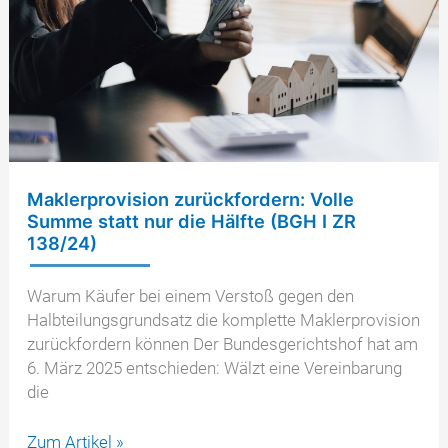
Maklerprovision zurückfordern: Volle
Summe statt nur die Hälfte (BGH I ZR
138/24)
Warum Käufer bei einem Verstoß gegen den
Halbteilungsgrundsatz die komplette Maklerprovision
zurückfordern können Der Bundesgerichtshof hat am
6. März 2025 entschieden: Wälzt eine Vereinbarung
die
Maklerprovision
Zum Artikel »