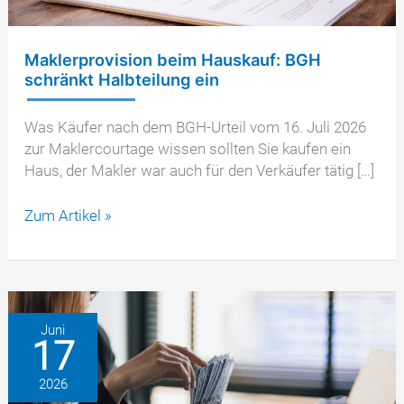
Maklerprovision beim Hauskauf: BGH
schränkt Halbteilung ein
Was Käufer nach dem BGH-Urteil vom 16. Juli 2026
zur Maklercourtage wissen sollten Sie kaufen ein
Haus, der Makler war auch für den Verkäufer tätig […]
Maklerprovision
Zum Artikel »
beim
Hauskauf:
BGH
schränkt
Halbteilung
Juni
17
ein
2026