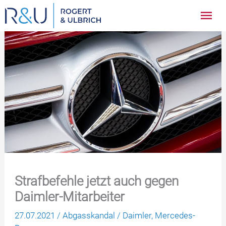
Zum
Hau
Inhalt
springen
Strafbefehle jetzt auch gegen
Daimler-Mitarbeiter
27.07.2021
/
Abgasskandal
/
Daimler
,
Mercedes-