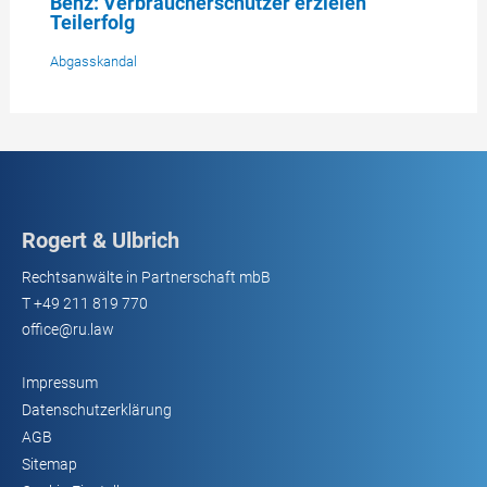
Benz: Verbraucherschützer erzielen
Teilerfolg
Abgasskandal
Rogert & Ulbrich
Rechtsanwälte in Partnerschaft mbB
T
+49 211 819 770
office@ru.law
Impressum
Datenschutzerklärung
AGB
Sitemap