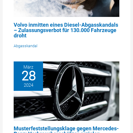
Volvo inmitten eines Diesel-Abgasskandals
– Zulassungsverbot für 130.000 Fahrzeuge
droht
Abgasskandal
März
28
2024
Musterfeststellungsklage gegen Mercedes-