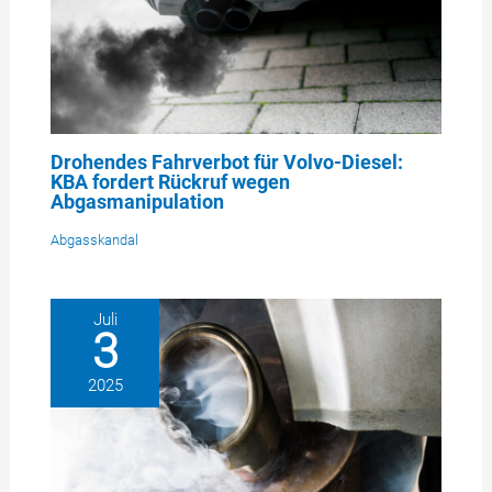
Drohendes Fahrverbot für Volvo-Diesel:
KBA fordert Rückruf wegen
Abgasmanipulation
Abgasskandal
Juli
3
2025