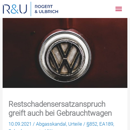
Zum
Hau
Inhalt
springen
Restschadensersatzanspruch
greift auch bei Gebrauchtwagen
10.09.2021
/
Abgasskandal
,
Urteile
/
§852
,
EA189
,