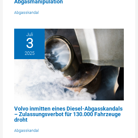
Abgasmanipulation
Abgasskandal
Juli
3
2025
Volvo inmitten eines Diesel-Abgasskandals
– Zulassungsverbot für 130.000 Fahrzeuge
droht
Abgasskandal