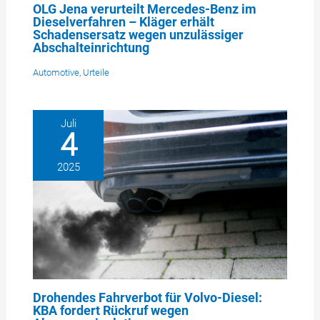
OLG Jena verurteilt Mercedes-Benz im
Dieselverfahren – Kläger erhält
Schadensersatz wegen unzulässiger
Abschalteinrichtung
Automotive
,
Urteile
Juli
4
2025
Drohendes Fahrverbot für Volvo-Diesel:
KBA fordert Rückruf wegen