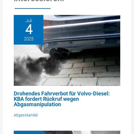
Juli
4
2025
Drohendes Fahrverbot für Volvo-Diesel:
KBA fordert Rückruf wegen
Abgasmanipulation
Abgasskandal