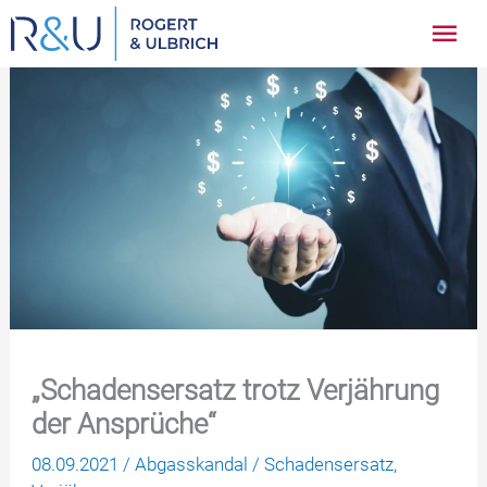
Zum
Hau
Inhalt
springen
„Schadensersatz trotz Verjährung
der Ansprüche“
08.09.2021
/
Abgasskandal
/
Schadensersatz
,