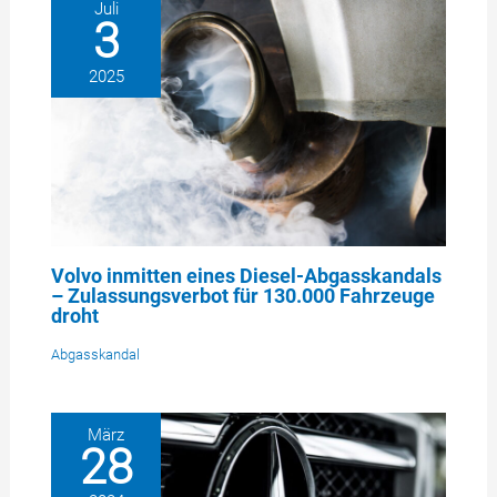
Juli
3
2025
Volvo inmitten eines Diesel-Abgasskandals
– Zulassungsverbot für 130.000 Fahrzeuge
droht
Abgasskandal
März
28