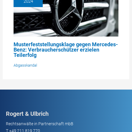
2024
Musterfeststellungsklage gegen Mercedes-
Benz: Verbraucherschützer erzielen
Teilerfolg
Abgasskandal
Rogert & Ulbrich
Rechtsanwälte in Partnerschaft mbB
T
+49 211 819 770