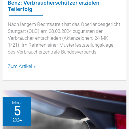
Benz: Verbraucherschützer erzielen
Teilerfolg
Nach langem Rechtsstreit hat das Oberlandesgericht
Stuttgart (OLG) am 28.03.2024 zugunsten der
Verbraucher entschieden (Aktenzeichen: 24 MK
1/21). Im Rahmen einer Musterfeststellungsklage
des Verbraucherzentrale Bundesverbands
Musterfeststellungsklage
Zum Artikel »
gegen
Mercedes-
Benz:
Verbraucherschützer
erzielen
März
5
Teilerfolg
2024