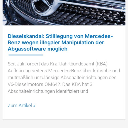
illegaler
Abschalteinrichtungen
Dieselskandal: Stilllegung von Mercedes-
Benz wegen illegaler Manipulation der
Abgassoftware möglich
Seit Juli fordert das Kraftfahrtbundesamt (KBA)
Aufklärung seitens Mercedes-Benz über kritische und
mutmaßlich unzulässige Abschalteinrichtungen des
V6-Dieselmotors OM642. Das KBA hat 3
Abschalteinrichtungen identifiziert und
Dieselskandal:
Zum Artikel »
Stilllegung
von
Mercedes-