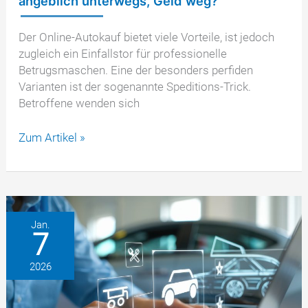
angeblich unterwegs, Geld weg?
Der Online-Autokauf bietet viele Vorteile, ist jedoch
zugleich ein Einfallstor für professionelle
Betrugsmaschen. Eine der besonders perfiden
Varianten ist der sogenannte Speditions-Trick.
Betroffene wenden sich
Speditions-
Zum Artikel »
Trick
beim
Autokauf
–
Fahrzeug
Jan.
7
angeblich
unterwegs,
2026
Geld
weg?