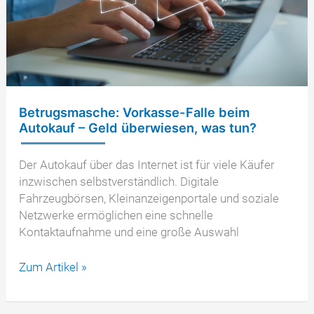
Betrugsmasche: Vorkasse-Falle beim
Autokauf – Geld überwiesen, was tun?
Der Autokauf über das Internet ist für viele Käufer
inzwischen selbstverständlich. Digitale
Fahrzeugbörsen, Kleinanzeigenportale und soziale
Netzwerke ermöglichen eine schnelle
Kontaktaufnahme und eine große Auswahl
Betrugsmasche:
Zum Artikel »
Vorkasse-
Falle