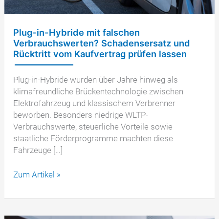
Plug-in-Hybride mit falschen
Verbrauchswerten? Schadensersatz und
Rücktritt vom Kaufvertrag prüfen lassen
Plug-in-Hybride wurden über Jahre hinweg als
klimafreundliche Brückentechnologie zwischen
Elektrofahrzeug und klassischem Verbrenner
beworben. Besonders niedrige WLTP-
Verbrauchswerte, steuerliche Vorteile sowie
staatliche Förderprogramme machten diese
Fahrzeuge […]
Plug-
Zum Artikel »
in-
Hybride
mit