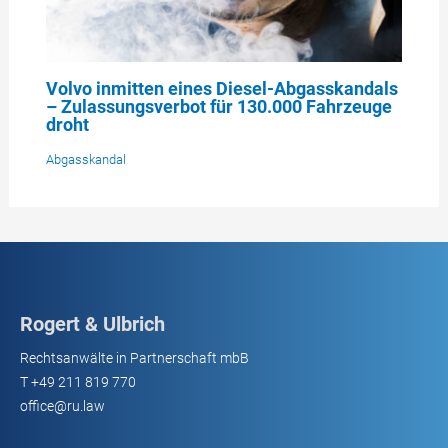
Volvo inmitten eines Diesel-Abgasskandals
– Zulassungsverbot für 130.000 Fahrzeuge
droht
Abgasskandal
Rogert & Ulbrich
Rechtsanwälte in Partnerschaft mbB
T
+49 211 819 770
office@ru.law