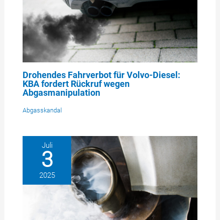
Drohendes Fahrverbot für Volvo-Diesel:
KBA fordert Rückruf wegen
Abgasmanipulation
Abgasskandal
Juli
3
2025