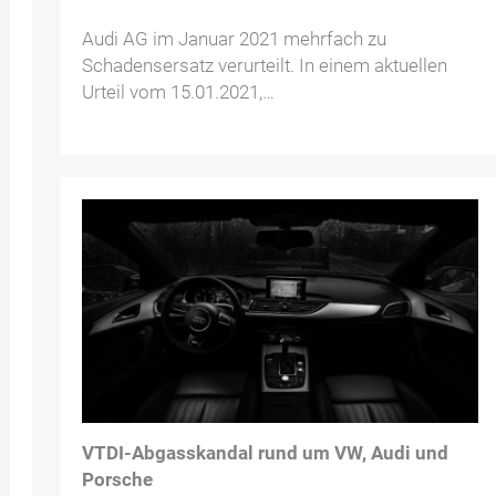
Audi AG im Januar 2021 mehrfach zu
Schadensersatz verurteilt. In einem aktuellen
Urteil vom 15.01.2021,…
VTDI-Abgasskandal rund um VW, Audi und
Porsche