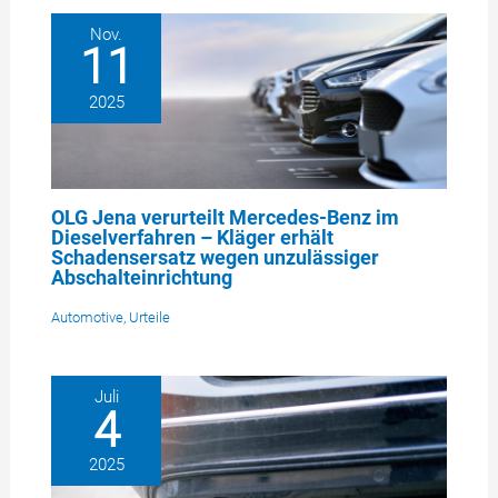
Nov.
11
2025
OLG Jena verurteilt Mercedes-Benz im
Dieselverfahren – Kläger erhält
Schadensersatz wegen unzulässiger
Abschalteinrichtung
Automotive
,
Urteile
Juli
4
2025