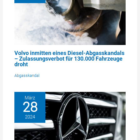
Volvo inmitten eines Diesel-Abgasskandals
– Zulassungsverbot für 130.000 Fahrzeuge
droht
Abgasskandal
März
28
2024