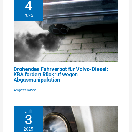
4
2025
Drohendes Fahrverbot für Volvo-Diesel:
KBA fordert Rückruf wegen
Abgasmanipulation
Abgasskandal
Juli
3
2025