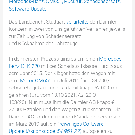
Mercedes-Benz
,
OM651
,
Rückruf
,
Schadensersatz
,
Software-Update
Das Landgericht Stuttgart
verurteilte
den Daimler-
Konzern in zwei von uns geführten Verfahren jeweils
zur Zahlung von Schadensersatz
und Rücknahme der Fahrzeuge.
In dem ersten Prozess ging es um einen
Mercedes-
Benz GLK 220
mit der Schadstoffklasse Euro 5 aus
dem Jahr 2015. Der Kläger hatte den Wagen mit
dem
Motor OM651
im Juli 2016 für € 34.700,-
gebraucht gekauft und ist damit knapp 52.000 km
gefahren (Urt. vom 13.10.2021, Az. 20 O
133/20). Nun muss ihm die Daimler AG knapp €
27.000,- zahlen und den Wagen zurücknehmen. Die
Daimler AG forderte unseren Mandanten erstmalig
im März 2019 auf, ein
freiwilliges Software-
Update (Aktionscode
54 961 27
)
aufspielen zu