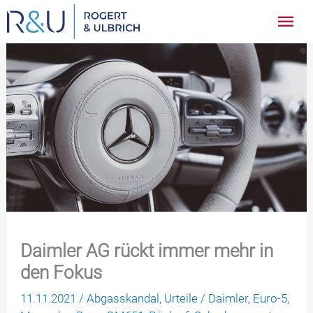
Zum
Hau
Inhalt
springen
Daimler AG rückt immer mehr in
den Fokus
11.11.2021
/
Abgasskandal
,
Urteile
/
Daimler
,
Euro-5
,