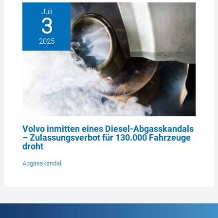
Juli
3
2025
Volvo inmitten eines Diesel-Abgasskandals
– Zulassungsverbot für 130.000 Fahrzeuge
droht
Abgasskandal