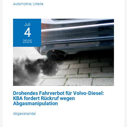
Automotive
,
Urteile
Juli
4
2025
Drohendes Fahrverbot für Volvo-Diesel:
KBA fordert Rückruf wegen
Abgasmanipulation
Abgasskandal