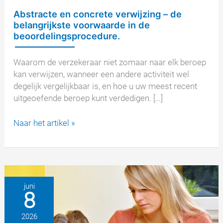
Abstracte en concrete verwijzing – de
belangrijkste voorwaarde in de
beoordelingsprocedure.
Waarom de verzekeraar niet zomaar naar elk beroep
kan verwijzen, wanneer een andere activiteit wel
degelijk vergelijkbaar is, en hoe u uw meest recent
uitgeoefende beroep kunt verdedigen. […]
Abstracte
Naar het artikel »
en
concrete
verwijzing
–
de
juni
8
belangrijkste
voorwaarde
2026
in