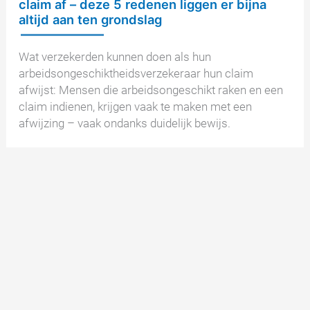
claim af – deze 5 redenen liggen er bijna
altijd aan ten grondslag
Wat verzekerden kunnen doen als hun
arbeidsongeschiktheidsverzekeraar hun claim
afwijst: Mensen die arbeidsongeschikt raken en een
claim indienen, krijgen vaak te maken met een
afwijzing – vaak ondanks duidelijk bewijs.
Arbeidsongeschiktheidsverzekeraar
Naar het artikel »
wijst
claim
af
–
deze
5
Geen posts om te weergeven.
redenen
liggen
er