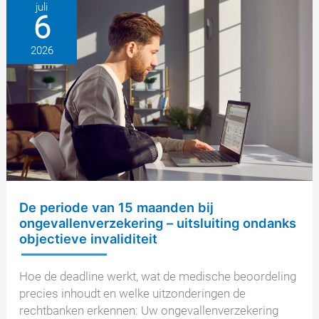
discussie
juli
6
over
de
2026
oorzaak
na
het
ongeval
De periode van 15 maanden bij
ongevallenverzekering – uitsluiting ondanks
objectieve invaliditeit
Hoe de deadline werkt, wat de medische beoordeling
precies inhoudt en welke uitzonderingen de
rechtbanken erkennen: Uw ongevallenverzekering