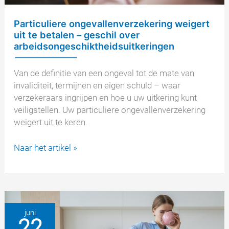
Particuliere ongevallenverzekering weigert
uit te betalen – geschil over
arbeidsongeschiktheidsuitkeringen
Van de definitie van een ongeval tot de mate van
invaliditeit, termijnen en eigen schuld – waar
verzekeraars ingrijpen en hoe u uw uitkering kunt
veiligstellen. Uw particuliere ongevallenverzekering
weigert uit te keren.
Particuliere
Naar het artikel »
ongevallenverzekering
weigert
uit
te
betalen
juni
22
–