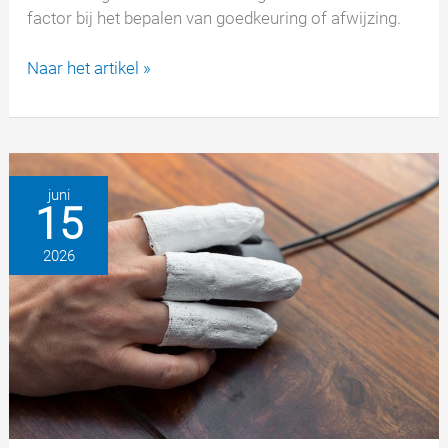
factor bij het bepalen van goedkeuring of afwijzing.
Een
Naar het artikel »
claim
indienen
voor
een
arbeidsongeschiktheidsuitkering
juni
15
–
valkuilen
2026
in
de
vragenlijst
vermijden