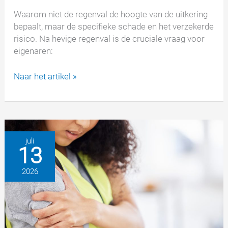
Waarom niet de regenval de hoogte van de uitkering
bepaalt, maar de specifieke schade en het verzekerde
risico. Na hevige regenval is de cruciale vraag voor
eigenaren:
Woningverzekering
Naar het artikel »
na
hevige
regenval
–
wanneer
juli
13
betaalt
de
2026
verzekeraar
wel
en
wanneer
niet?