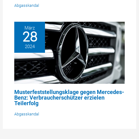
Abgasskandal
März
28
2024
Musterfeststellungsklage gegen Mercedes-
Benz: Verbraucherschützer erzielen
Teilerfolg
Abgasskandal