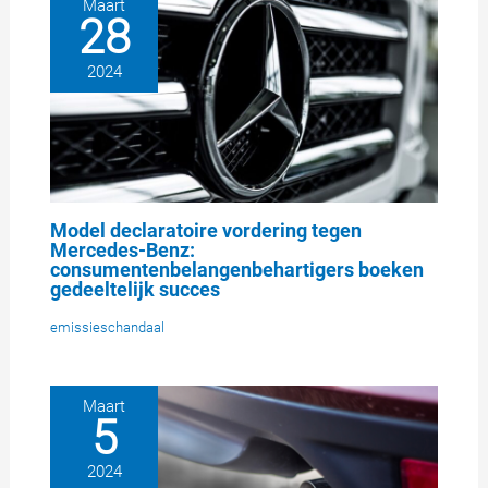
Maart
28
2024
Model declaratoire vordering tegen
Mercedes-Benz:
consumentenbelangenbehartigers boeken
gedeeltelijk succes
emissieschandaal
Maart
5
2024