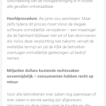
uitschakeling van de rookgasreiniging is in vrijwel
alle gevallen ontoelaatbaar.
Hoofdprocedure
, die jaren zou aanslepen. Maar
zelfs tijdens dit proces moet Volvo de illegale
software onmiddellijk verwijderen – een maatregel
die de fabrikant blijkbaar niet wil of kan doorvoeren.
Als Volvo deze verplichting niet nakomt, vervalt de
wettelijke termijn en zal de KBA de betrokken
voertuigen onmiddellijk gedwongen uit bedrijf
nemen.
Miljarden dollars kostende rechtszaken
onvermijdelijk – consumenten hebben recht op
retour
Voor alle betrokkenen wier zaken nog openstaan of
wier zaken in eerste aanleg zijn afgewezen,
adviseren wij deze zaken open te houden en alle