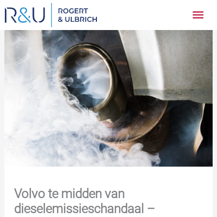
Ga
Hoo
naar
inhoud
Volvo te midden van
dieselemissieschandaal –