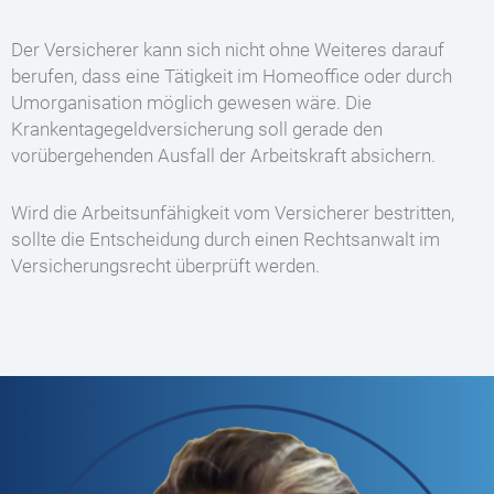
Der Versicherer kann sich nicht ohne Weiteres darauf
berufen, dass eine Tätigkeit im Homeoffice oder durch
Umorganisation möglich gewesen wäre. Die
Krankentagegeldversicherung soll gerade den
vorübergehenden Ausfall der Arbeitskraft absichern.
Wird die Arbeitsunfähigkeit vom Versicherer bestritten,
sollte die Entscheidung durch einen Rechtsanwalt im
Versicherungsrecht überprüft werden.