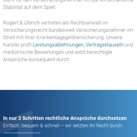
Stabilität auf dem Spiel.
Rogert & Ulbrich vertreten als Rechtsanwalt im
Versicherungsrecht bundesweit Versicherungsnehmer im
Streit mit ihrer Krankentagegeldversicherung. Unsere
Kanzlei prüft
Leistungsablehnungen
,
Vertragsklauseln
und
medizinische Bewertungen und setzt berechtigte
Ansprüche konsequent durch.
In nur 3 Schritten rechtliche Ansprüche durchsetzen
Einfach, bequem & schnell – wir setzten Ihr Recht durch.