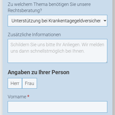
Zu welchem Thema benötigen Sie unsere
-
Rechtsberatung?
N
e
u
a
Zusätzliche Informationen
n
f
r
a
g
e
Angaben zu Ihrer Person
Herr
Frau
Vorname
*