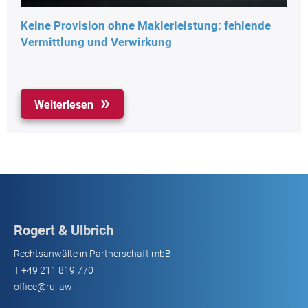
Keine Provision ohne Maklerleistung: fehlende
Vermittlung und Verwirkung
Weiterlesen
Rogert & Ulbrich
Rechtsanwälte in Partnerschaft mbB
T
+49 211 819 770
office@ru.law