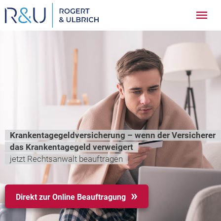
Zum
Hau
Inhalt
springen
Krankentagegeldversicherung – wenn der Versicherer
das Krankentagegeld verweigert
jetzt Rechtsanwalt beauftragen
Direkt zur Online Beauftragung